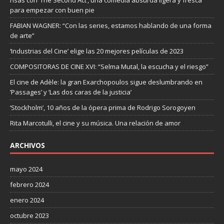
risas con ‘The Second Act’, una comedia absurda ligera y fresca
para empezar con buen pie
FABIAN WAGNER: “Con las series, estamos hablando de una forma
de arte”
‘Industrias del Cine’ elige las 20 mejores películas de 2023
COMPOSITORAS DE CINE XVI: “Selma Mutal, la escucha y el riesgo”
El cine de Adèle: la gran Exarchopoulos sigue deslumbrando en
’Passages’ y ’Las dos caras de la justicia’
‘Stockholm’, 10 años de la ópera prima de Rodrigo Sorogoyen
Rita Marcotulli, el cine y su música. Una relación de amor
ARCHIVOS
mayo 2024
febrero 2024
enero 2024
octubre 2023