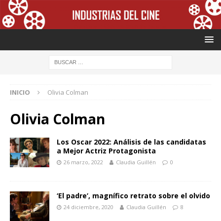
INICIO
Olivia Colman
Olivia Colman
Los Oscar 2022: Análisis de las candidatas
a Mejor Actriz Protagonista
26 marzo, 2022
Claudia Guillén
0
‘El padre’, magnífico retrato sobre el olvido
24 diciembre, 2020
Claudia Guillén
8