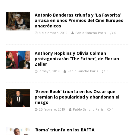
Antonio Banderas triunfa y ‘La Favorita’
arrasa en unos Premios del Cine Europeo
anacrónicos
8 diciembre, 2019
Pablo Sancho París
0
Anthony Hopkins y Olivia Colman
protagonizarán ‘The Father’, de Florian
Zeller
7 mayo, 2019
Pablo Sancho París
0
‘Green Book’ triunfa en los Oscar que
premian la popularidad y abandonan el
riesgo
25 febrero, 2019
Pablo Sancho París
1
‘Roma’ triunfa en los BAFTA