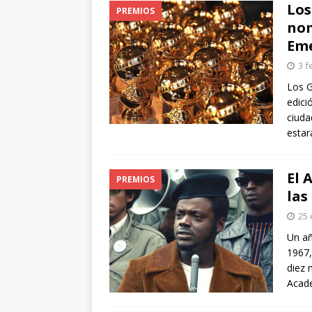
Los
PREMIOS
nom
Eme
3 f
Los G
edici
ciuda
estar
El 
PREMIOS
las
25 
Un añ
1967,
diez 
Acade