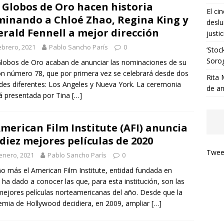
 Globos de Oro hacen historia
El ci
inando a Chloé Zhao, Regina King y
deslu
rald Fennell a mejor dirección
justic
ebrero, 2021
Pablo Sancho París
0
‘Stoc
Soro
lobos de Oro acaban de anunciar las nominaciones de su
ón número 78, que por primera vez se celebrará desde dos
Rita 
des diferentes: Los Angeles y Nueva York. La ceremonia
de a
á presentada por Tina
[…]
American Film Institute (AFI) anuncia
 diez mejores películas de 2020
Tweet
enero, 2021
Pablo Sancho París
0
o más el American Film Institute, entidad fundada en
 ha dado a conocer las que, para esta institución, son las
mejores películas norteamericanas del año. Desde que la
mia de Hollywood decidiera, en 2009, ampliar
[…]