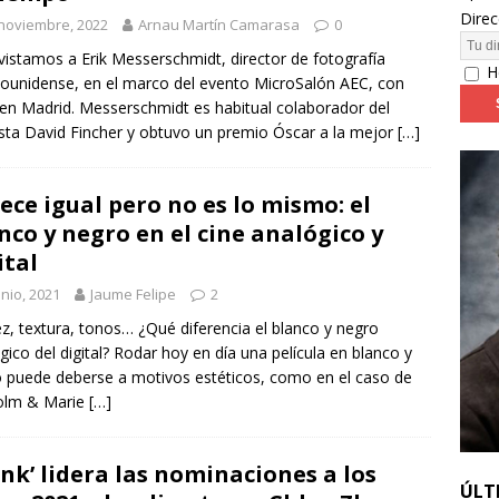
Direc
noviembre, 2022
Arnau Martín Camarasa
0
24: día 4. ‘Los hiperbóreos’ y ‘Kinds of Kindness’
FESTIVALES
vistamos a Erik Messerschmidt, director de fotografía
H
ounidense, en el marco del evento MicroSalón AEC, con
en Madrid. Messerschmidt es habitual colaborador del
sta David Fincher y obtuvo un premio Óscar a la mejor
[…]
ece igual pero no es lo mismo: el
nco y negro en el cine analógico y
ital
unio, 2021
Jaume Felipe
2
ez, textura, tonos… ¿Qué diferencia el blanco y negro
gico del digital? Rodar hoy en día una película en blanco y
 puede deberse a motivos estéticos, como en el caso de
olm & Marie
[…]
nk’ lidera las nominaciones a los
ÚLT