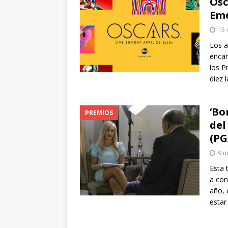
Osc
Eme
15 
Los a
encar
los P
diez 
‘Bo
PREMIOS
del
(PG
9 m
Esta 
a con
año, 
estar