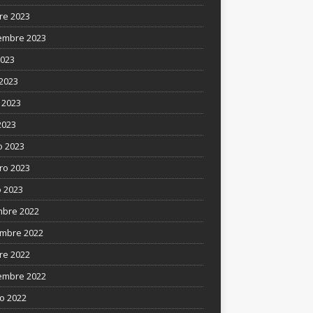
re 2023
embre 2023
2023
 2023
 2023
2023
 2023
ro 2023
 2023
mbre 2022
mbre 2022
re 2022
embre 2022
o 2022