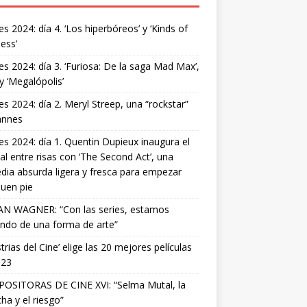
s 2024: día 4. ‘Los hiperbóreos’ y ‘Kinds of
ess’
s 2024: día 3. ‘Furiosa: De la saga Mad Max’,
 y ‘Megalópolis’
s 2024: día 2. Meryl Streep, una “rockstar”
annes
s 2024: día 1. Quentin Dupieux inaugura el
val entre risas con ‘The Second Act’, una
ia absurda ligera y fresca para empezar
uen pie
AN WAGNER: “Con las series, estamos
ndo de una forma de arte”
strias del Cine’ elige las 20 mejores películas
023
OSITORAS DE CINE XVI: “Selma Mutal, la
ha y el riesgo”