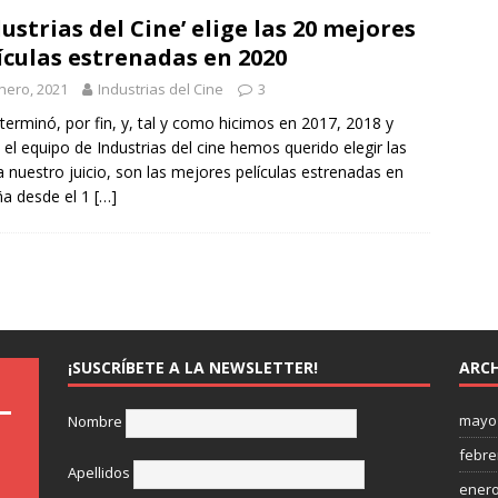
dustrias del Cine’ elige las 20 mejores
ículas estrenadas en 2020
nero, 2021
Industrias del Cine
3
terminó, por fin, y, tal y como hicimos en 2017, 2018 y
 el equipo de Industrias del cine hemos querido elegir las
a nuestro juicio, son las mejores películas estrenadas en
a desde el 1
[…]
¡SUSCRÍBETE A LA NEWSLETTER!
ARCH
mayo
Nombre
febre
Apellidos
enero