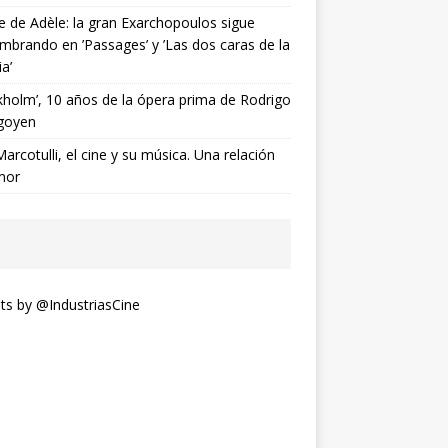
ne de Adèle: la gran Exarchopoulos sigue
mbrando en ’Passages’ y ’Las dos caras de la
ia’
kholm’, 10 años de la ópera prima de Rodrigo
goyen
Marcotulli, el cine y su música. Una relación
mor
s by @IndustriasCine