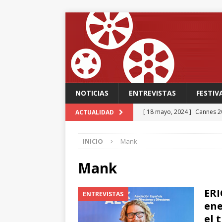
NOTICIAS
ENTREVISTAS
FESTIV
[ 18 mayo, 2024 ]
Cannes 20
ACTUALIDAD
FESTIVALES
INICIO
Mank
[ 18 mayo, 2024 ]
Cannes 20
[ 15 mayo, 2024 ]
Cannes 20
Mank
‘The Second Act’, una come
ERI
ENTREVISTAS
FESTIVALES
ene
[ 12 febrero, 2024 ]
FABIAN
el 