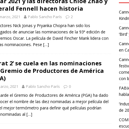
ar 2021 y las directoras Chloe Zhao y
rald Fennell hacen historia
Canne
marzo, 2021
Pablo Sancho París
2
Kindn
ctores Nick Jonas y Pryanka Chopra han sido los
Canne
gados de anunciar las nominaciones de la 93ª edición de
‘Bird’
remios Oscar. La película de David Fincher Mank lidera con
Canne
las nominaciones. Pese
[…]
en C
Canne
rat 2’ se cuela en las nominaciones
festi
 Gremio de Productores de América
comed
A)
con b
arzo, 2021
Pablo Sancho París
0
FABI
habla
tarde el Gremio de Productores de América (PGA) ha dado
ocer el nombre de las diez nominadas a mejor película del
‘Indu
el mejor termómetro para definir qué películas podrían
de 2
 nominadas al
[…]
COMP
escuc