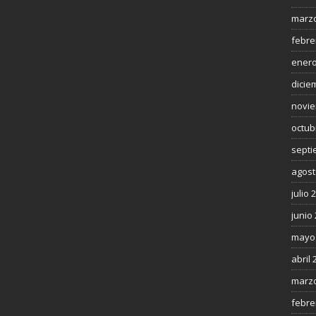
marzo
febre
enero
dicie
novie
octub
septi
agost
julio 
junio
mayo
abril 
marzo
febre