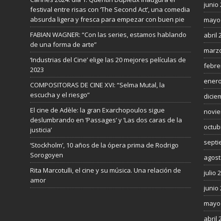
junio
festival entre risas con ‘The Second Act’, una comedia
absurda ligera y fresca para empezar con buen pie
mayo
FABIAN WAGNER: “Con las series, estamos hablando
abril 
de una forma de arte”
marzo
‘Industrias del Cine’ elige las 20 mejores películas de
febre
2023
enero
COMPOSITORAS DE CINE XVI: “Selma Mutal, la
escucha y el riesgo”
dicie
El cine de Adèle: la gran Exarchopoulos sigue
novie
deslumbrando en ’Passages’ y ’Las dos caras de la
octub
justicia’
septi
‘Stockholm’, 10 años de la ópera prima de Rodrigo
Sorogoyen
agost
Rita Marcotulli, el cine y su música. Una relación de
julio 
amor
junio
mayo
abril 