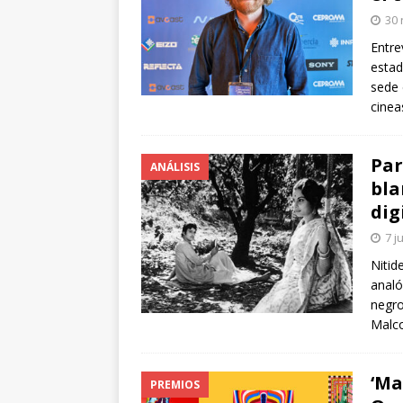
arte”
ENTREVISTAS
30 
[ 18 mayo, 2024 ]
Cannes 20
Entre
estad
sede 
cinea
Par
ANÁLISIS
bla
dig
7 j
Nitid
analó
negro
Malc
‘Ma
PREMIOS