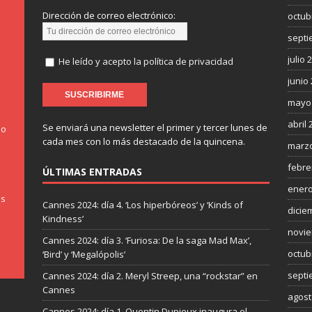
Dirección de correo electrónico:
octub
septi
julio 
He leído y acepto la política de privacidad
junio
mayo
abril 
Se enviará una newsletter el primer y tercer lunes de
do
cada mes con lo más destacado de la quincena.
marzo
febre
ÚLTIMAS ENTRADAS
enero
os
Cannes 2024: día 4. ‘Los hiperbóreos’ y ‘Kinds of
dicie
Kindness’
novie
Cannes 2024: día 3. ‘Furiosa: De la saga Mad Max’,
octub
‘Bird’ y ‘Megalópolis’
septi
Cannes 2024: día 2. Meryl Streep, una “rockstar” en
Cannes
agost
Cannes 2024: día 1. Quentin Dupieux inaugura el