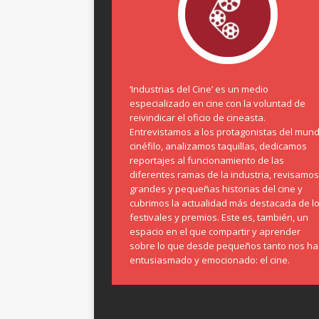
‘Industrias del Cine’ es un medio
especializado en cine con la voluntad de
reivindicar el oficio de cineasta.
Entrevistamos a los protagonistas del mun
cinéfilo, analizamos taquillas, dedicamos
reportajes al funcionamiento de las
diferentes ramas de la industria, revisamos
grandes y pequeñas historias del cine y
cubrimos la actualidad más destacada de l
festivales y premios. Este es, también, un
espacio en el que compartir y aprender
sobre lo que desde pequeños tanto nos ha
entusiasmado y emocionado: el cine.