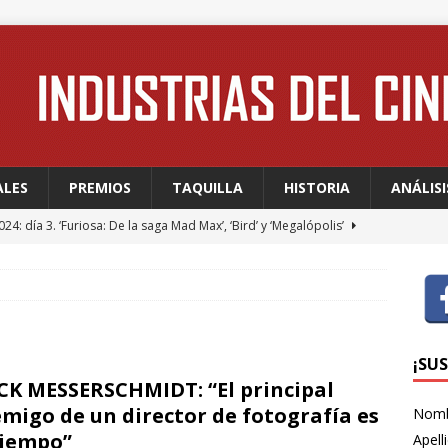
ALES
PREMIOS
TAQUILLA
HISTORIA
ANÁLISI
24: día 3. ‘Furiosa: De la saga Mad Max’, ‘Bird’ y ‘Megalópolis’
24: día 2. Meryl Streep, una “rockstar” en Cannes
FESTIVALES
24: día 1. Quentin Dupieux inaugura el festival entre risas con
dia absurda ligera y fresca para empezar con buen pie
¡SU
CK MESSERSCHMIDT: “El principal
migo de un director de fotografía es
Nom
 WAGNER: “Con las series, estamos hablando de una forma de
tiempo”
Apell