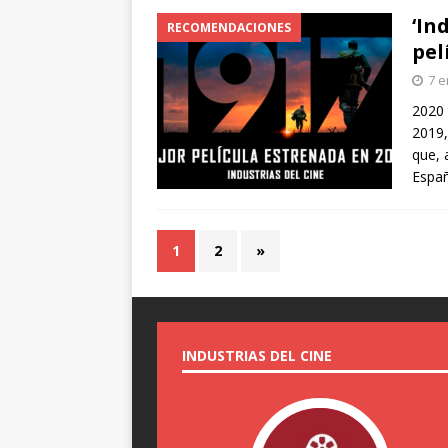
‘In
RECOMENDACIONES
pel
7 e
2020 
2019,
que, 
Españ
1
2
»
INDUSTRIAS DEL CINE