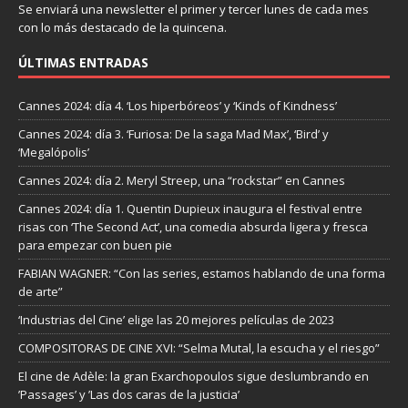
Se enviará una newsletter el primer y tercer lunes de cada mes
con lo más destacado de la quincena.
ÚLTIMAS ENTRADAS
Cannes 2024: día 4. ‘Los hiperbóreos’ y ‘Kinds of Kindness’
Cannes 2024: día 3. ‘Furiosa: De la saga Mad Max’, ‘Bird’ y
‘Megalópolis’
Cannes 2024: día 2. Meryl Streep, una “rockstar” en Cannes
Cannes 2024: día 1. Quentin Dupieux inaugura el festival entre
risas con ‘The Second Act’, una comedia absurda ligera y fresca
para empezar con buen pie
FABIAN WAGNER: “Con las series, estamos hablando de una forma
de arte”
‘Industrias del Cine’ elige las 20 mejores películas de 2023
COMPOSITORAS DE CINE XVI: “Selma Mutal, la escucha y el riesgo”
El cine de Adèle: la gran Exarchopoulos sigue deslumbrando en
’Passages’ y ’Las dos caras de la justicia’