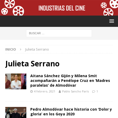
INICIO
Julieta Serrano
Julieta Serrano
Aitana Sánchez Gijón y Milena Smit
acompañarán a Penélope Cruz en ‘Madres
paralelas’ de Almodóvar
4 febrero, 2021
Pablo Sancho París
1
Pedro Almodóvar hace historia con ‘Dolor y
gloria’ en los Goya 2020