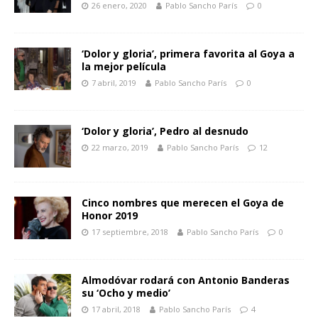
26 enero, 2020
Pablo Sancho París
0
‘Dolor y gloria’, primera favorita al Goya a
la mejor película
7 abril, 2019
Pablo Sancho París
0
‘Dolor y gloria’, Pedro al desnudo
22 marzo, 2019
Pablo Sancho París
12
Cinco nombres que merecen el Goya de
Honor 2019
17 septiembre, 2018
Pablo Sancho París
0
Almodóvar rodará con Antonio Banderas
su ‘Ocho y medio’
17 abril, 2018
Pablo Sancho París
4