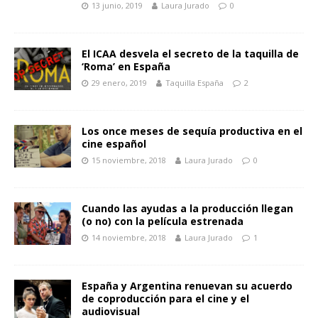
13 junio, 2019
Laura Jurado
0
El ICAA desvela el secreto de la taquilla de
‘Roma’ en España
29 enero, 2019
Taquilla España
2
Los once meses de sequía productiva en el
cine español
15 noviembre, 2018
Laura Jurado
0
Cuando las ayudas a la producción llegan
(o no) con la película estrenada
14 noviembre, 2018
Laura Jurado
1
España y Argentina renuevan su acuerdo
de coproducción para el cine y el
audiovisual