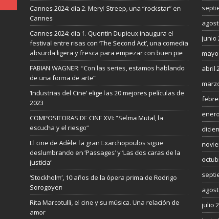
septi
Cannes 2024: día 2. Meryl Streep, una “rockstar” en
Cannes
agost
Cannes 2024: día 1. Quentin Dupieux inaugura el
junio
festival entre risas con ‘The Second Act’, una comedia
absurda ligera y fresca para empezar con buen pie
mayo
FABIAN WAGNER: “Con las series, estamos hablando
abril 
de una forma de arte”
marzo
‘Industrias del Cine’ elige las 20 mejores películas de
febre
2023
enero
COMPOSITORAS DE CINE XVI: “Selma Mutal, la
escucha y el riesgo”
dicie
El cine de Adèle: la gran Exarchopoulos sigue
novie
deslumbrando en ’Passages’ y ’Las dos caras de la
octub
justicia’
septi
‘Stockholm’, 10 años de la ópera prima de Rodrigo
Sorogoyen
agost
Rita Marcotulli, el cine y su música. Una relación de
julio 
amor