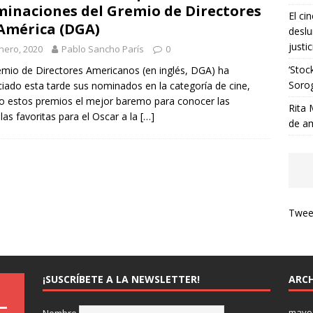
inaciones del Gremio de Directores
El ci
América (DGA)
deslu
justic
nero, 2020
Pablo Sancho París
0
‘Stoc
emio de Directores Americanos (en inglés, DGA) ha
Soro
iado esta tarde sus nominados en la categoría de cine,
o estos premios el mejor baremo para conocer las
Rita 
ulas favoritas para el Oscar a la
[…]
de a
Tweet
¡SUSCRÍBETE A LA NEWSLETTER!
ARCH
mayo