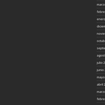
marzo
febre
enero
dicie
novie
octub
septi
agost
julio 
junio
mayo
abril 
marzo
febre