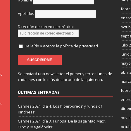
Nombre
febre
Apellidos
enero
Dirección de correo electrónico:
octub
septi
julio 
He leído y acepto la política de privacidad
junio
mayo
abril 
Se enviará una newsletter el primer y tercer lunes de
do
cada mes con lo más destacado de la quincena.
marzo
febre
ÚLTIMAS ENTRADAS
enero
os
Cannes 2024: día 4. ‘Los hiperbóreos’ y ‘Kinds of
dicie
Kindness’
novie
Cannes 2024: día 3. ‘Furiosa: De la saga Mad Max’,
octub
‘Bird’ y ‘Megalópolis’