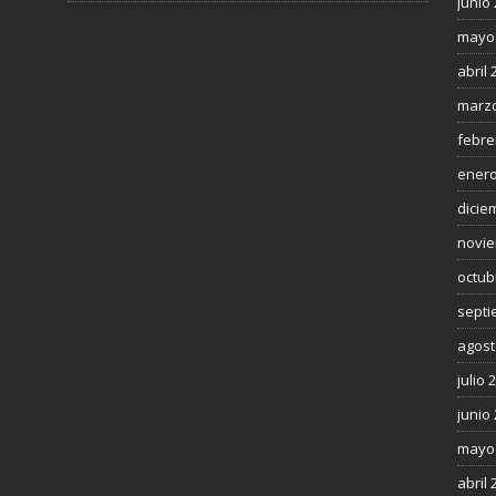
junio
mayo
abril 
marzo
febre
enero
dicie
novie
octub
septi
agost
julio 
junio
mayo
abril 