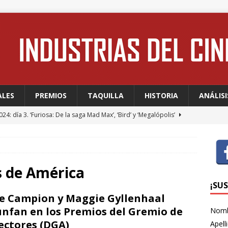
ALES
PREMIOS
TAQUILLA
HISTORIA
ANÁLISI
24: día 3. ‘Furiosa: De la saga Mad Max’, ‘Bird’ y ‘Megalópolis’
24: día 2. Meryl Streep, una “rockstar” en Cannes
FESTIVALES
24: día 1. Quentin Dupieux inaugura el festival entre risas con
s de América
dia absurda ligera y fresca para empezar con buen pie
¡SU
e Campion y Maggie Gyllenhaal
unfan en los Premios del Gremio de
Nom
 WAGNER: “Con las series, estamos hablando de una forma de
ectores (DGA)
Apell