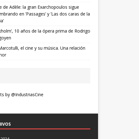
ne de Adèle: la gran Exarchopoulos sigue
mbrando en ’Passages’ y ’Las dos caras de la
ia’
kholm’, 10 años de la ópera prima de Rodrigo
goyen
Marcotulli, el cine y su música. Una relación
mor
s by @IndustriasCine
IVOS
 2024