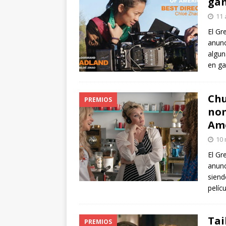
gan
11 
El Gr
anunc
algun
en ga
Chu
PREMIOS
nom
Ame
10 
El Gr
anunc
siend
pelíc
Tai
PREMIOS