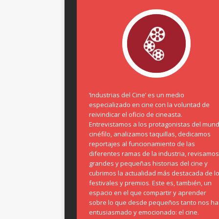
‘Industrias del Cine’ es un medio
especializado en cine con la voluntad de
reivindicar el oficio de cineasta.
Entrevistamos a los protagonistas del mun
cinéfilo, analizamos taquillas, dedicamos
reportajes al funcionamiento de las
diferentes ramas de la industria, revisamos
grandes y pequeñas historias del cine y
cubrimos la actualidad más destacada de l
festivales y premios. Este es, también, un
espacio en el que compartir y aprender
sobre lo que desde pequeños tanto nos ha
entusiasmado y emocionado: el cine.