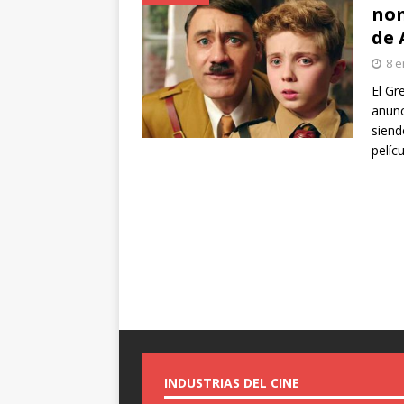
nom
de 
8 e
El Gr
anunc
siend
pelíc
INDUSTRIAS DEL CINE