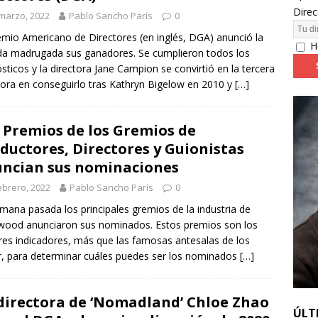
Direc
marzo, 2022
Pablo Sancho París
0
24: día 4. ‘Los hiperbóreos’ y ‘Kinds of Kindness’
FESTIVALES
emio Americano de Directores (en inglés, DGA) anunció la
H
a madrugada sus ganadores. Se cumplieron todos los
sticos y la directora Jane Campion se convirtió en la tercera
tora en conseguirlo tras Kathryn Bigelow en 2010 y
[…]
 Premios de los Gremios de
ductores, Directores y Guionistas
ncian sus nominaciones
ebrero, 2022
Pablo Sancho París
0
mana pasada los principales gremios de la industria de
wood anunciaron sus nominados. Estos premios son los
es indicadores, más que las famosas antesalas de los
, para determinar cuáles puedes ser los nominados
[…]
directora de ‘Nomadland’ Chloe Zhao
ÚLT