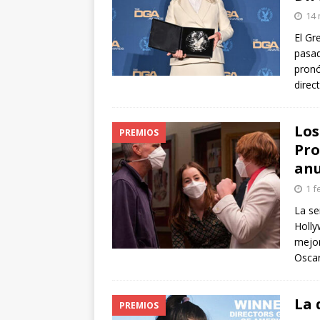
arte”
ENTREVISTAS
14 
[ 18 mayo, 2024 ]
Cannes 20
El Gr
pasad
pronó
direc
Los
PREMIOS
Pro
anu
1 f
La se
Holly
mejor
Oscar
La 
PREMIOS