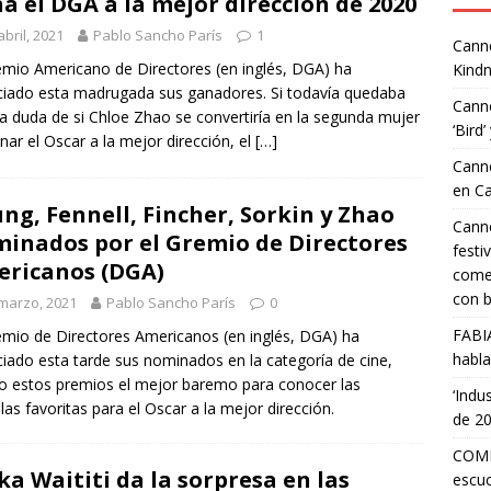
a el DGA a la mejor dirección de 2020
abril, 2021
Pablo Sancho París
1
Canne
emio Americano de Directores (en inglés, DGA) ha
Kindn
iado esta madrugada sus ganadores. Si todavía quedaba
Canne
a duda de si Chloe Zhao se convertiría en la segunda mujer
‘Bird’
nar el Oscar a la mejor dirección, el
[…]
Canne
en C
ng, Fennell, Fincher, Sorkin y Zhao
Canne
inados por el Gremio de Directores
festi
ricanos (DGA)
comed
con b
marzo, 2021
Pablo Sancho París
0
FABI
emio de Directores Americanos (en inglés, DGA) ha
habla
iado esta tarde sus nominados en la categoría de cine,
o estos premios el mejor baremo para conocer las
‘Indu
ulas favoritas para el Oscar a la mejor dirección.
de 2
COMP
ka Waititi da la sorpresa en las
escuc