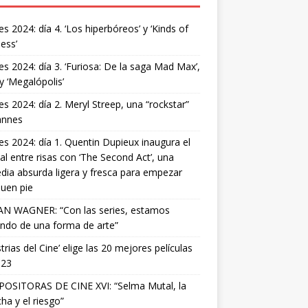
s 2024: día 4. ‘Los hiperbóreos’ y ‘Kinds of
ess’
s 2024: día 3. ‘Furiosa: De la saga Mad Max’,
 y ‘Megalópolis’
s 2024: día 2. Meryl Streep, una “rockstar”
annes
s 2024: día 1. Quentin Dupieux inaugura el
val entre risas con ‘The Second Act’, una
ia absurda ligera y fresca para empezar
uen pie
AN WAGNER: “Con las series, estamos
ndo de una forma de arte”
strias del Cine’ elige las 20 mejores películas
023
OSITORAS DE CINE XVI: “Selma Mutal, la
ha y el riesgo”