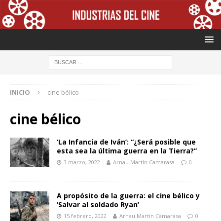
INICIO
cine bélico
cine bélico
‘La Infancia de Iván’: “¿Será posible que
esta sea la última guerra en la Tierra?”
3 marzo, 2022
Arnau Martín Camarasa
0
A propósito de la guerra: el cine bélico y
‘Salvar al soldado Ryan’
15 febrero, 2022
Arnau Martín Camarasa
0