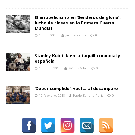
El antibelicismo en ‘Senderos de gloria’:
lucha de clases en la Primera Guerra
Mundial
1 julio, 2020
Jaume Felipe
0
Stanley Kubrick en la taquilla mundial y
española
19 junio, 2018
Màrius Vilar
0
‘Deber cumplido’, vuelta al desamparo
12 febrero, 2018
Pablo Sancho París
0