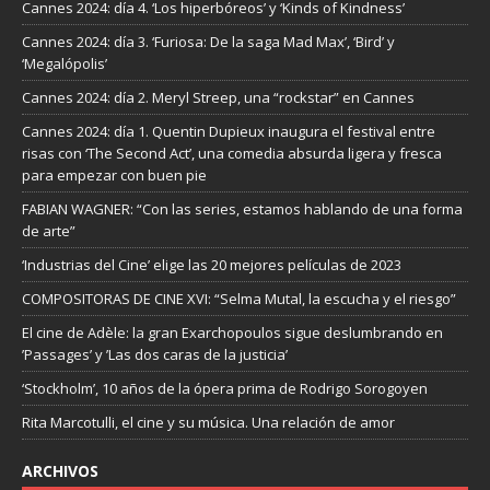
Cannes 2024: día 4. ‘Los hiperbóreos’ y ‘Kinds of Kindness’
Cannes 2024: día 3. ‘Furiosa: De la saga Mad Max’, ‘Bird’ y
‘Megalópolis’
Cannes 2024: día 2. Meryl Streep, una “rockstar” en Cannes
Cannes 2024: día 1. Quentin Dupieux inaugura el festival entre
risas con ‘The Second Act’, una comedia absurda ligera y fresca
para empezar con buen pie
FABIAN WAGNER: “Con las series, estamos hablando de una forma
de arte”
‘Industrias del Cine’ elige las 20 mejores películas de 2023
COMPOSITORAS DE CINE XVI: “Selma Mutal, la escucha y el riesgo”
El cine de Adèle: la gran Exarchopoulos sigue deslumbrando en
’Passages’ y ’Las dos caras de la justicia’
‘Stockholm’, 10 años de la ópera prima de Rodrigo Sorogoyen
Rita Marcotulli, el cine y su música. Una relación de amor
ARCHIVOS