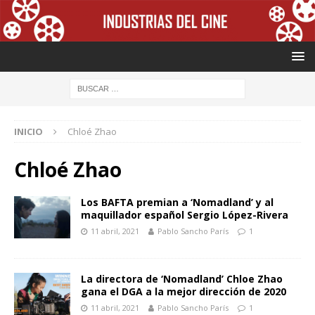
INICIO
Chloé Zhao
Chloé Zhao
Los BAFTA premian a ‘Nomadland’ y al
maquillador español Sergio López-Rivera
11 abril, 2021
Pablo Sancho París
1
La directora de ‘Nomadland’ Chloe Zhao
gana el DGA a la mejor dirección de 2020
11 abril, 2021
Pablo Sancho París
1