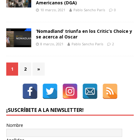
Americanos (DGA)
10 marzo, 2021
Pablo Sancho París
0
‘Nomadland’ triunfa en los Critic’s Choice y
se acerca al Oscar
8 marzo, 2021
Pablo Sancho París
2
1
2
»
¡SUSCRÍBETE A LA NEWSLETTER!
Nombre