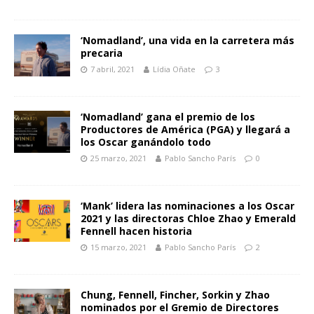
‘Nomadland’, una vida en la carretera más
precaria
7 abril, 2021
Lídia Oñate
3
‘Nomadland’ gana el premio de los
Productores de América (PGA) y llegará a
los Oscar ganándolo todo
25 marzo, 2021
Pablo Sancho París
0
‘Mank’ lidera las nominaciones a los Oscar
2021 y las directoras Chloe Zhao y Emerald
Fennell hacen historia
15 marzo, 2021
Pablo Sancho París
2
Chung, Fennell, Fincher, Sorkin y Zhao
nominados por el Gremio de Directores