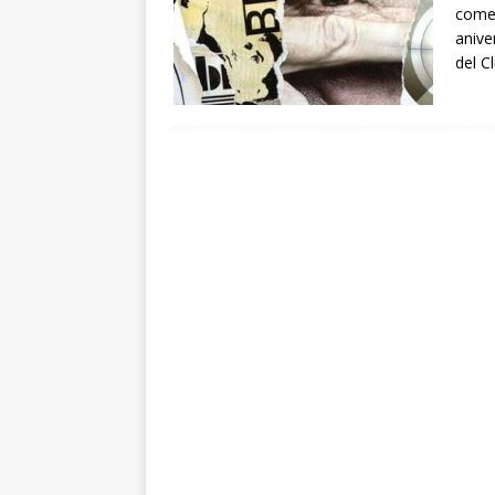
comen
anive
del C