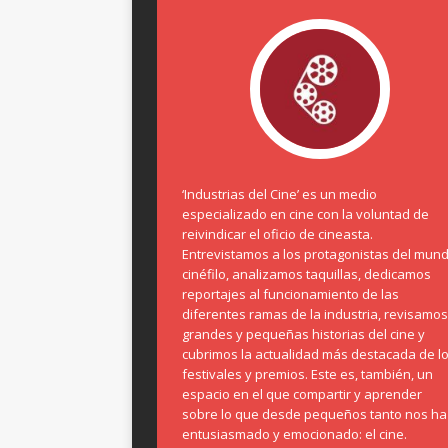
‘Industrias del Cine’ es un medio
especializado en cine con la voluntad de
reivindicar el oficio de cineasta.
Entrevistamos a los protagonistas del mun
cinéfilo, analizamos taquillas, dedicamos
reportajes al funcionamiento de las
diferentes ramas de la industria, revisamos
grandes y pequeñas historias del cine y
cubrimos la actualidad más destacada de l
festivales y premios. Este es, también, un
espacio en el que compartir y aprender
sobre lo que desde pequeños tanto nos ha
entusiasmado y emocionado: el cine.