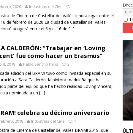
Direc
ebrero, 2020
Industrias del Cine
1
24: día 4. ‘Los hiperbóreos’ y ‘Kinds of Kindness’
FESTIVALES
stra de Cinema de Castellar del Vallès tendrá lugar entre el
H
l 16 de febrero de 2020 La ciudad de Castellar del Vallès
elona) acogerá entre el 6 y el 16 de
[…]
A CALDERÓN: “Trabajar en ‘Loving
cent’ fue como hacer un Erasmus”
bril, 2018
Pablo Sancho París
2
sada edición del BRAM! tuvo como invitada especial en su
uración a Sara Calderón, la pintora madrileña que ha
do parte del equipo que ha hecho realidad Loving Vincent,
lícula nominada a un
[…]
BRAM! celebra su décimo aniversario
febrero, 2018
Industrias del Cine
1
stra de Cinema de Castellar del Vallès BRAM! 2018, que
ÚLT