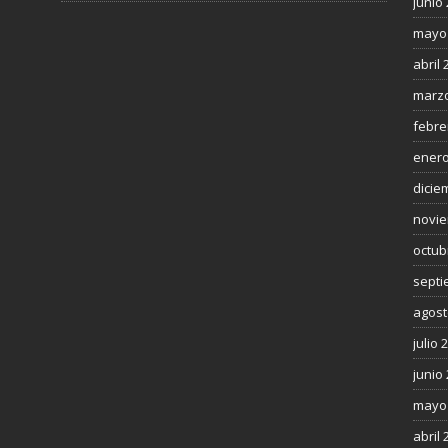
junio
mayo
abril 
marzo
febre
enero
dicie
novie
octub
septi
agost
julio 
junio
mayo
abril 