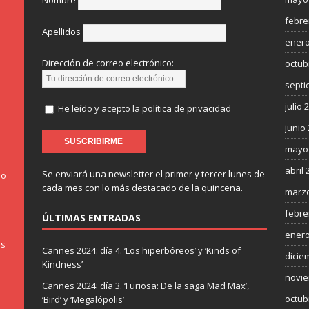
Nombre
febre
Apellidos
enero
Dirección de correo electrónico:
octub
septi
julio 
He leído y acepto la política de privacidad
junio
mayo
abril 
Se enviará una newsletter el primer y tercer lunes de
do
cada mes con lo más destacado de la quincena.
marzo
febre
ÚLTIMAS ENTRADAS
enero
os
Cannes 2024: día 4. ‘Los hiperbóreos’ y ‘Kinds of
dicie
Kindness’
novie
Cannes 2024: día 3. ‘Furiosa: De la saga Mad Max’,
octub
‘Bird’ y ‘Megalópolis’