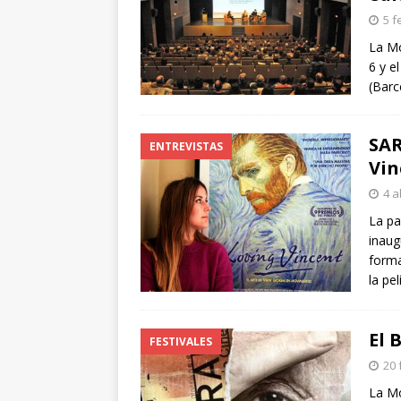
arte”
ENTREVISTAS
5 f
[ 18 mayo, 2024 ]
Cannes 20
La Mo
6 y e
(Barc
SAR
ENTREVISTAS
Vin
4 a
La pa
inaug
forma
la pe
El 
FESTIVALES
20 
La Mo