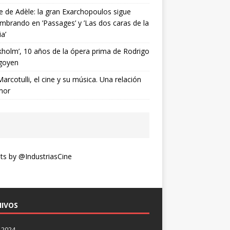
ne de Adèle: la gran Exarchopoulos sigue
mbrando en ’Passages’ y ’Las dos caras de la
ia’
kholm’, 10 años de la ópera prima de Rodrigo
goyen
Marcotulli, el cine y su música. Una relación
mor
s by @IndustriasCine
IVOS
 2024