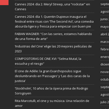
septi
Cannes 2024: día 2. Meryl Streep, una “rockstar” en
Cannes
agost
Cannes 2024: día 1. Quentin Dupieux inaugura el
junio
festival entre risas con ‘The Second Act’, una comedia
absurda ligera y fresca para empezar con buen pie
mayo
FABIAN WAGNER: “Con las series, estamos hablando
abril 
de una forma de arte”
marzo
‘Industrias del Cine’ elige las 20 mejores películas de
febre
2023
enero
COMPOSITORAS DE CINE XVI: “Selma Mutal, la
escucha y el riesgo”
dicie
El cine de Adèle: la gran Exarchopoulos sigue
novie
deslumbrando en ’Passages’ y ’Las dos caras de la
octub
justicia’
septi
‘Stockholm’, 10 años de la ópera prima de Rodrigo
Sorogoyen
agost
Rita Marcotulli, el cine y su música. Una relación de
julio 
amor