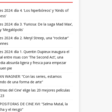
s 2024: día 4. ‘Los hiperbóreos’ y ‘Kinds of
ess’
s 2024: día 3. ‘Furiosa: De la saga Mad Max’,
 y ‘Megalópolis’
s 2024: día 2. Meryl Streep, una “rockstar”
annes
s 2024: día 1. Quentin Dupieux inaugura el
val entre risas con ‘The Second Act’, una
ia absurda ligera y fresca para empezar
uen pie
AN WAGNER: “Con las series, estamos
ndo de una forma de arte”
strias del Cine’ elige las 20 mejores películas
023
OSITORAS DE CINE XVI: “Selma Mutal, la
ha y el riesgo”