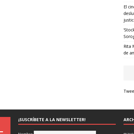
El ci
deslu
justic
‘Stoc
Soro
Rita 
de a
Tweet
¡SUSCRÍBETE A LA NEWSLETTER!
ARCH
mayo