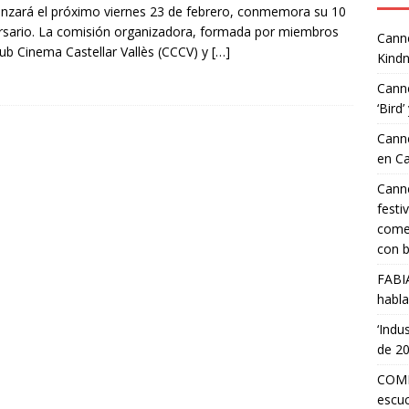
zará el próximo viernes 23 de febrero, conmemora su 10
rsario. La comisión organizadora, formada por miembros
Canne
lub Cinema Castellar Vallès (CCCV) y
[…]
Kindn
Canne
‘Bird’
Canne
en C
Canne
festi
comed
con b
FABI
habla
‘Indu
de 2
COMP
escuc