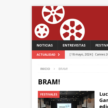
NOTICIAS
ENTREVISTAS
FESTIV
[ 18 mayo, 2024 ]
Cannes 20
ACTUALIDAD
FESTIVALES
INICIO
BRAM!
[ 18 mayo, 2024 ]
Cannes 20
[ 15 mayo, 2024 ]
Cannes 20
BRAM!
‘The Second Act’, una come
Luc
FESTIVALES
FESTIVALES
Gar
[ 12 febrero, 2024 ]
FABIAN
edi