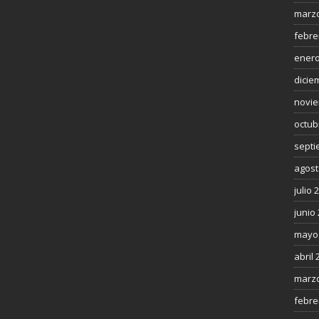
marzo
febre
enero
dicie
novie
octub
septi
agost
julio 
junio
mayo
abril 
marzo
febre