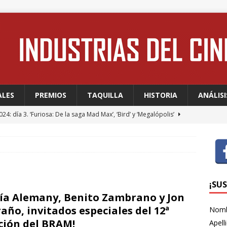
ALES
PREMIOS
TAQUILLA
HISTORIA
ANÁLISI
24: día 3. ‘Furiosa: De la saga Mad Max’, ‘Bird’ y ‘Megalópolis’
24: día 2. Meryl Streep, una “rockstar” en Cannes
FESTIVALES
24: día 1. Quentin Dupieux inaugura el festival entre risas con
dia absurda ligera y fresca para empezar con buen pie
¡SU
ía Alemany, Benito Zambrano y Jon
año, invitados especiales del 12ª
Nom
 WAGNER: “Con las series, estamos hablando de una forma de
ción del BRAM!
Apell