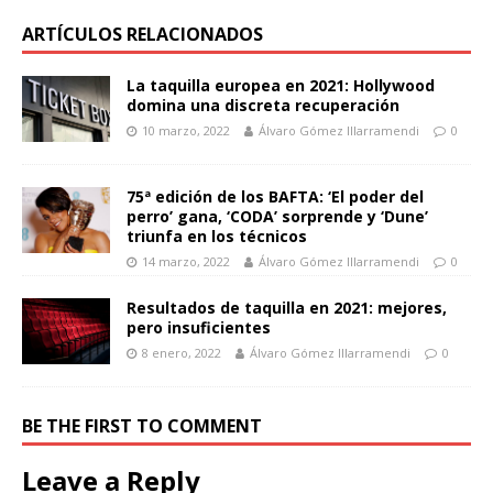
ARTÍCULOS RELACIONADOS
La taquilla europea en 2021: Hollywood
domina una discreta recuperación
10 marzo, 2022
Álvaro Gómez Illarramendi
0
75ª edición de los BAFTA: ‘El poder del
perro’ gana, ‘CODA’ sorprende y ‘Dune’
triunfa en los técnicos
14 marzo, 2022
Álvaro Gómez Illarramendi
0
Resultados de taquilla en 2021: mejores,
pero insuficientes
8 enero, 2022
Álvaro Gómez Illarramendi
0
BE THE FIRST TO COMMENT
Leave a Reply