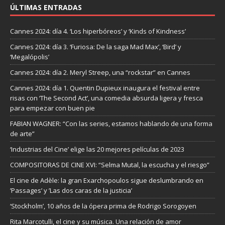
ÚLTIMAS ENTRADAS
Cannes 2024: día 4. ‘Los hiperbóreos’ y ‘Kinds of Kindness’
Cannes 2024: día 3. ‘Furiosa: De la saga Mad Max’, ‘Bird’ y
‘Megalópolis’
Cannes 2024: día 2. Meryl Streep, una “rockstar” en Cannes
Cannes 2024: día 1. Quentin Dupieux inaugura el festival entre
risas con ‘The Second Act’, una comedia absurda ligera y fresca
para empezar con buen pie
FABIAN WAGNER: “Con las series, estamos hablando de una forma
de arte”
‘Industrias del Cine’ elige las 20 mejores películas de 2023
COMPOSITORAS DE CINE XVI: “Selma Mutal, la escucha y el riesgo”
El cine de Adèle: la gran Exarchopoulos sigue deslumbrando en
’Passages’ y ’Las dos caras de la justicia’
‘Stockholm’, 10 años de la ópera prima de Rodrigo Sorogoyen
Rita Marcotulli, el cine y su música. Una relación de amor