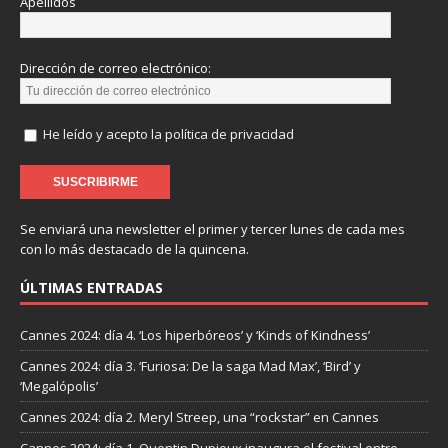
Apellidos
Dirección de correo electrónico:
He leído y acepto la política de privacidad
Se enviará una newsletter el primer y tercer lunes de cada mes
con lo más destacado de la quincena.
ÚLTIMAS ENTRADAS
Cannes 2024: día 4. ‘Los hiperbóreos’ y ‘Kinds of Kindness’
Cannes 2024: día 3. ‘Furiosa: De la saga Mad Max’, ‘Bird’ y
‘Megalópolis’
Cannes 2024: día 2. Meryl Streep, una “rockstar” en Cannes
Cannes 2024: día 1. Quentin Dupieux inaugura el festival entre