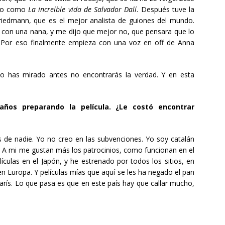
ujo como
La increíble vida de Salvador Dalí
. Después tuve la
Friedmann, que es el mejor analista de guiones del mundo.
a con una nana, y me dijo que mejor no, que pensara que lo
a. Por eso finalmente empieza con una voz en off de Anna
 no has mirado antes no encontrarás la verdad. Y en esta
ños preparando la película. ¿Le costó encontrar
s de nadie. Yo no creo en las subvenciones. Yo soy catalán
. A mi me gustan más los patrocinios, como funcionan en el
culas en el Japón, y he estrenado por todos los sitios, en
en Europa. Y películas mías que aquí se les ha negado el pan
París. Lo que pasa es que en este país hay que callar mucho,