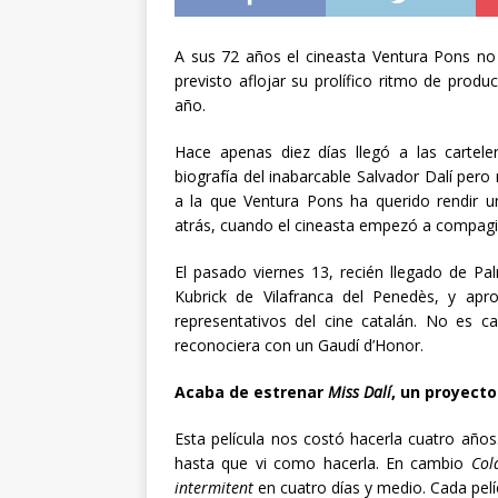
A sus 72 años el cineasta Ventura Pons no 
previsto aflojar su prolífico ritmo de produ
año.
Hace apenas diez días llegó a las carte
biografía del inabarcable Salvador Dalí pe
a la que Ventura Pons ha querido rendir 
atrás, cuando el cineasta empezó a compagin
El pasado viernes 13, recién llegado de Pa
Kubrick de Vilafranca del Penedès, y ap
representativos del cine catalán. No es 
reconociera con un Gaudí d’Honor.
Acaba de estrenar
Miss Dalí
, un proyect
Esta película nos costó hacerla cuatro año
hasta que vi como hacerla. En cambio
Col
intermitent
en cuatro días y medio. Cada pelíc