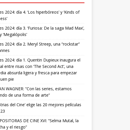
s 2024: día 4. ‘Los hiperbóreos’ y ‘Kinds of
ess’
s 2024: día 3. ‘Furiosa: De la saga Mad Max’,
 y ‘Megalópolis’
s 2024: día 2. Meryl Streep, una “rockstar”
annes
s 2024: día 1. Quentin Dupieux inaugura el
val entre risas con ‘The Second Act’, una
ia absurda ligera y fresca para empezar
uen pie
AN WAGNER: “Con las series, estamos
ndo de una forma de arte”
strias del Cine’ elige las 20 mejores películas
023
OSITORAS DE CINE XVI: “Selma Mutal, la
ha y el riesgo”