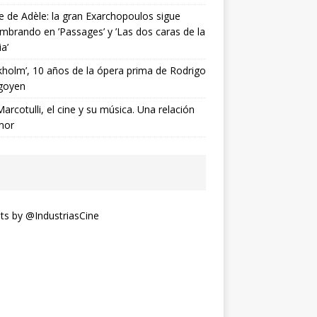
ne de Adèle: la gran Exarchopoulos sigue
mbrando en ’Passages’ y ’Las dos caras de la
ia’
kholm’, 10 años de la ópera prima de Rodrigo
goyen
Marcotulli, el cine y su música. Una relación
mor
s by @IndustriasCine