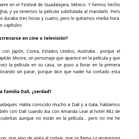
iere en el Festival de Guadalajara, México. Y hemos hecho
ai, y ya tenemos la película subtitulada al mandarín. Pero
te duraba tres horas y cuarto, pero le quitamos media hora.
o capítulos.
strenarse en cine o televisión?
 con Japón, Corea, Estados Unidos, Australia… porque el
pitán Moore, un personaje que aparece en la película y que
ez la película en su casa, se puso a llorar en la primera
lorando sin parar, porque dice que nadie ha contado esta
a familia Dalí, ¿verdad?
 Cadaqués. Había conocido mucho a Dalí y a Gala, habíamos
mbién con Dalí cuando iba con Amanda Lear al hotel Ritz de
uculentas aunque no están en la película… pero no me he
bson, que vino de visita al rodaje, que se llama
La vergonzosa