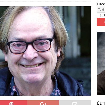
Direc
24: día 4. ‘Los hiperbóreos’ y ‘Kinds of Kindness’
FESTIVALES
H
ÚLT