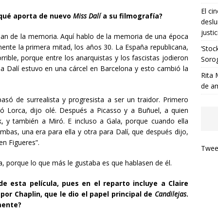
El ci
¿qué aporta de nuevo
Miss Dalí
a su filmografía?
deslu
justic
ablan de la memoria. Aquí hablo de la memoria de una época
mente la primera mitad, los años 30. La España republicana,
‘Stoc
ible, porque entre los anarquistas y los fascistas jodieron
Soro
ia Dalí estuvo en una cárcel en Barcelona y esto cambió la
Rita 
de a
asó de surrealista y progresista a ser un traidor. Primero
ió Lorca, dijo olé. Después a Picasso y a Buñuel, a quien
 y también a Miró. E incluso a Gala, porque cuando ella
umbas, una era para ella y otra para Dalí, que después dijo,
en Figueres”.
Tweet
la, porque lo que más le gustaba es que hablasen de él.
e esta película, pues en el reparto incluye a Claire
or Chaplin, que le dio el papel principal de
Candilejas
.
mente?