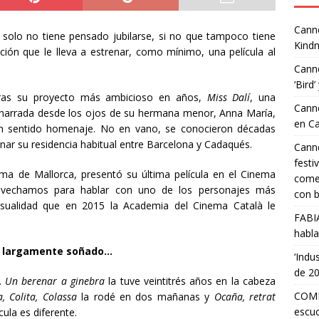
Canne
solo no tiene pensado jubilarse, si no que tampoco tiene
Kindn
cción que le lleva a estrenar, como mínimo, una película al
Canne
‘Bird’
leras su proyecto más ambicioso en años,
Miss Dalí
, una
Canne
ro narrada desde los ojos de su hermana menor, Anna María,
en C
un sentido homenaje. No en vano, se conocieron décadas
ar su residencia habitual entre Barcelona y Cadaqués.
Canne
festi
lma de Mallorca, presentó su última película en el Cinema
comed
rovechamos para hablar con uno de los personajes más
con b
casualidad que en 2015 la Academia del Cinema Català le
FABI
habla
o largamente soñado…
‘Indu
de 2
s.
Un berenar a ginebra
la tuve veintitrés años en la cabeza
COMP
a, Colita, Colassa
la rodé en dos mañanas y
Ocaña, retrat
escuc
ula es diferente.