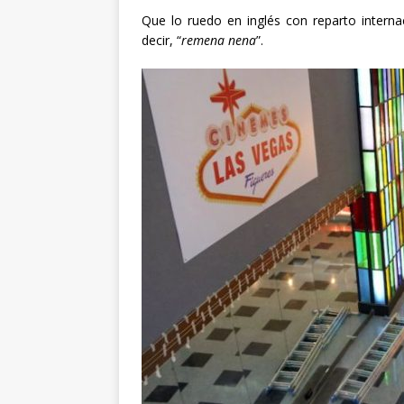
Que lo ruedo en inglés con reparto interna
decir, “
remena nena
”.