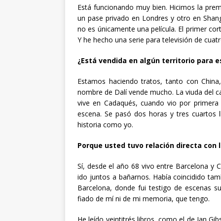
Está funcionando muy bien. Hicimos la prem
un pase privado en Londres y otro en Shangh
no es únicamente una película. El primer cor
Y he hecho una serie para televisión de cuatr
¿Está vendida en algún territorio para e
Estamos haciendo tratos, tanto con China,
nombre de Dalí vende mucho. La viuda del ca
vive en Cadaqués, cuando vio por primera v
escena. Se pasó dos horas y tres cuartos l
historia como yo.
Porque usted tuvo relación directa con l
Sí, desde el año 68 vivo entre Barcelona y
ido juntos a bañarnos. Había coincidido ta
Barcelona, donde fui testigo de escenas s
fiado de mí ni de mi memoria, que tengo.
He leído veintitrés libros, como el de Ian Gi