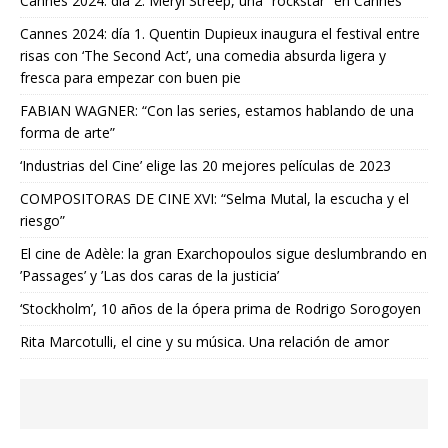
Cannes 2024: día 2. Meryl Streep, una “rockstar” en Cannes
Cannes 2024: día 1. Quentin Dupieux inaugura el festival entre
risas con ‘The Second Act’, una comedia absurda ligera y
fresca para empezar con buen pie
FABIAN WAGNER: “Con las series, estamos hablando de una
forma de arte”
‘Industrias del Cine’ elige las 20 mejores películas de 2023
COMPOSITORAS DE CINE XVI: “Selma Mutal, la escucha y el
riesgo”
El cine de Adèle: la gran Exarchopoulos sigue deslumbrando en
’Passages’ y ’Las dos caras de la justicia’
‘Stockholm’, 10 años de la ópera prima de Rodrigo Sorogoyen
Rita Marcotulli, el cine y su música. Una relación de amor