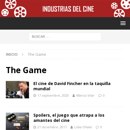
INICIO
The Game
The Game
El cine de David Fincher en la taquilla
mundial
17 septiembre, 2020
Màrius Vilar
0
Spoilers, el juego que atrapa a los
amantes del cine
21 diciembre, 2017
Lídia Oñate
0