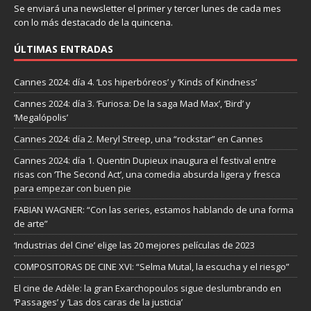
Se enviará una newsletter el primer y tercer lunes de cada mes
con lo más destacado de la quincena.
ÚLTIMAS ENTRADAS
Cannes 2024: día 4. ‘Los hiperbóreos’ y ‘Kinds of Kindness’
Cannes 2024: día 3. ‘Furiosa: De la saga Mad Max’, ‘Bird’ y
‘Megalópolis’
Cannes 2024: día 2. Meryl Streep, una “rockstar” en Cannes
Cannes 2024: día 1. Quentin Dupieux inaugura el festival entre
risas con ‘The Second Act’, una comedia absurda ligera y fresca
para empezar con buen pie
FABIAN WAGNER: “Con las series, estamos hablando de una forma
de arte”
‘Industrias del Cine’ elige las 20 mejores películas de 2023
COMPOSITORAS DE CINE XVI: “Selma Mutal, la escucha y el riesgo”
El cine de Adèle: la gran Exarchopoulos sigue deslumbrando en
’Passages’ y ’Las dos caras de la justicia’