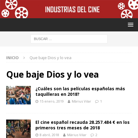
INICIO
Que baje Dios y lo vea
Que baje Dios y lo vea
¿Cuáles son las películas españolas más
taquilleras en 2018?
15 enero, 2019
Màrius Vilar
1
El cine español recauda 28.257.484 € en los
primeros tres meses de 2018
8 abril, 2018
Màrius Vilar
2