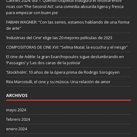
Cannes 2024: día 1. Quentin Dupieux inaugura el festival entre
risas con ‘The Second Act’, una comedia absurda ligera y fresca
para empezar con buen pie
FABIAN WAGNER: “Con las series, estamos hablando de una forma
de arte”
‘Industrias del Cine’ elige las 20 mejores películas de 2023
COMPOSITORAS DE CINE XVI: “Selma Mutal, la escucha y el riesgo”
El cine de Adèle: la gran Exarchopoulos sigue deslumbrando en
’Passages’ y ’Las dos caras de la justicia’
‘Stockholm’, 10 años de la ópera prima de Rodrigo Sorogoyen
Rita Marcotulli, el cine y su música. Una relación de amor
ARCHIVOS
mayo 2024
febrero 2024
enero 2024