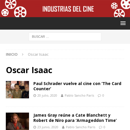
INICIO
Oscar Isaac
Oscar Isaac
Paul Schrader vuelve al cine con ‘The Card
Counter’
20 julio, 2020
Pablo Sancho París
0
James Gray reúne a Cate Blanchett y
Robert de Niro para ‘Armageddon Time’
23 junio, 2020
Pablo Sancho París
0