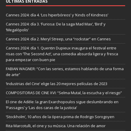
ÚLTIMAS ENTRADAS
Cannes 2024: día 4. ‘Los hiperbóreos’ y ‘Kinds of Kindness’
Cannes 2024: día 3. ‘Furiosa: De la saga Mad Max’, ‘Bird’ y
‘Megalópolis’
Cannes 2024: día 2. Meryl Streep, una “rockstar” en Cannes
Cannes 2024: día 1. Quentin Dupieux inaugura el festival entre
risas con ‘The Second Act’, una comedia absurda ligera y fresca
para empezar con buen pie
FABIAN WAGNER: “Con las series, estamos hablando de una forma
de arte”
‘Industrias del Cine’ elige las 20 mejores películas de 2023
COMPOSITORAS DE CINE XVI: “Selma Mutal, la escucha y el riesgo”
El cine de Adèle: la gran Exarchopoulos sigue deslumbrando en
’Passages’ y ’Las dos caras de la justicia’
‘Stockholm’, 10 años de la ópera prima de Rodrigo Sorogoyen
Rita Marcotulli, el cine y su música. Una relación de amor