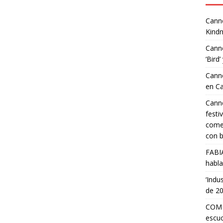
Canne
Kindn
Canne
‘Bird’
Canne
en C
Canne
festi
comed
con b
FABI
habla
‘Indu
de 2
COMP
escuc