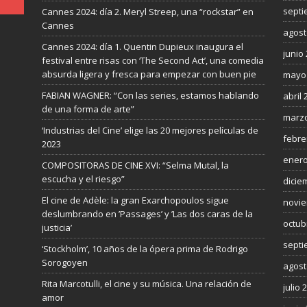
septi
Cannes 2024: día 2. Meryl Streep, una “rockstar” en
Cannes
agost
Cannes 2024: día 1. Quentin Dupieux inaugura el
junio
festival entre risas con ‘The Second Act’, una comedia
absurda ligera y fresca para empezar con buen pie
mayo
FABIAN WAGNER: “Con las series, estamos hablando
abril 
de una forma de arte”
marzo
‘Industrias del Cine’ elige las 20 mejores películas de
febre
2023
enero
COMPOSITORAS DE CINE XVI: “Selma Mutal, la
escucha y el riesgo”
dicie
El cine de Adèle: la gran Exarchopoulos sigue
novie
deslumbrando en ’Passages’ y ’Las dos caras de la
octub
justicia’
septi
‘Stockholm’, 10 años de la ópera prima de Rodrigo
Sorogoyen
agost
Rita Marcotulli, el cine y su música. Una relación de
julio 
amor