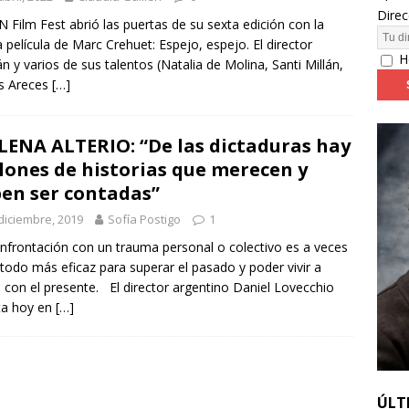
Direc
N Film Fest abrió las puertas de su sexta edición con la
 película de Marc Crehuet: Espejo, espejo. El director
24: día 4. ‘Los hiperbóreos’ y ‘Kinds of Kindness’
FESTIVALES
H
án y varios de sus talentos (Natalia de Molina, Santi Millán,
s Areces
[…]
ENA ALTERIO: “De las dictaduras hay
lones de historias que merecen y
en ser contadas”
diciembre, 2019
Sofía Postigo
1
nfrontación con un trauma personal o colectivo es a veces
todo más eficaz para superar el pasado y poder vivir a
 con el presente. El director argentino Daniel Lovecchio
ta hoy en
[…]
ÚLT