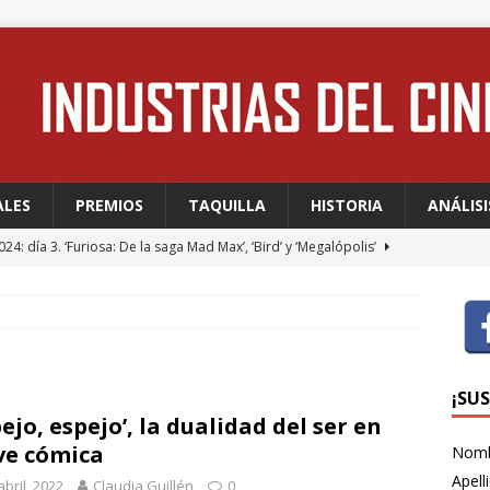
ALES
PREMIOS
TAQUILLA
HISTORIA
ANÁLISI
24: día 3. ‘Furiosa: De la saga Mad Max’, ‘Bird’ y ‘Megalópolis’
24: día 2. Meryl Streep, una “rockstar” en Cannes
FESTIVALES
24: día 1. Quentin Dupieux inaugura el festival entre risas con
dia absurda ligera y fresca para empezar con buen pie
¡SU
pejo, espejo’, la dualidad del ser en
ve cómica
Nom
 WAGNER: “Con las series, estamos hablando de una forma de
Apell
abril, 2022
Claudia Guillén
0