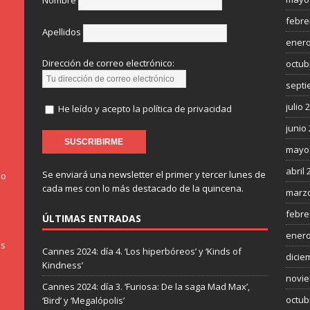
Nombre
febre
Apellidos
enero
Dirección de correo electrónico:
octub
septi
julio 
He leído y acepto la política de privacidad
junio
mayo
abril 
Se enviará una newsletter el primer y tercer lunes de
do
cada mes con lo más destacado de la quincena.
marzo
febre
ÚLTIMAS ENTRADAS
enero
os
Cannes 2024: día 4. ‘Los hiperbóreos’ y ‘Kinds of
dicie
Kindness’
novie
Cannes 2024: día 3. ‘Furiosa: De la saga Mad Max’,
octub
‘Bird’ y ‘Megalópolis’