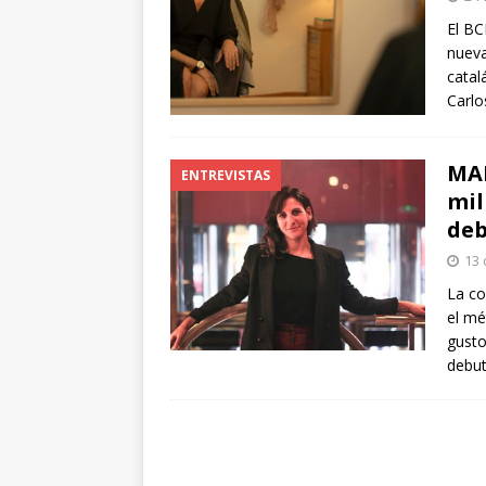
arte”
ENTREVISTAS
El BC
nueva
[ 18 mayo, 2024 ]
Cannes 20
catal
Carlo
MAL
ENTREVISTAS
mil
deb
13 
La co
el mé
gusto
debu