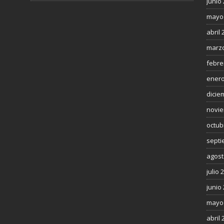
junio
mayo
abril 
marzo
febre
enero
dicie
novie
octub
septi
agost
julio 
junio
mayo
abril 