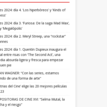
s 2024: día 4. ‘Los hiperbóreos’ y ‘Kinds of
ess’
s 2024: día 3. ‘Furiosa: De la saga Mad Max’,
 y ‘Megalópolis’
s 2024: día 2. Meryl Streep, una “rockstar”
annes
s 2024: día 1. Quentin Dupieux inaugura el
val entre risas con ‘The Second Act’, una
ia absurda ligera y fresca para empezar
uen pie
AN WAGNER: “Con las series, estamos
ndo de una forma de arte”
strias del Cine’ elige las 20 mejores películas
023
OSITORAS DE CINE XVI: “Selma Mutal, la
ha y el riesgo”