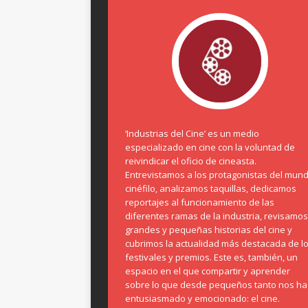
‘Industrias del Cine’ es un medio
especializado en cine con la voluntad de
reivindicar el oficio de cineasta.
Entrevistamos a los protagonistas del mun
cinéfilo, analizamos taquillas, dedicamos
reportajes al funcionamiento de las
diferentes ramas de la industria, revisamos
grandes y pequeñas historias del cine y
cubrimos la actualidad más destacada de l
festivales y premios. Este es, también, un
espacio en el que compartir y aprender
sobre lo que desde pequeños tanto nos ha
entusiasmado y emocionado: el cine.