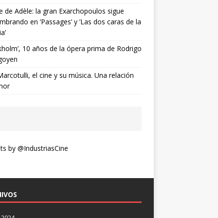
ne de Adèle: la gran Exarchopoulos sigue
mbrando en ’Passages’ y ’Las dos caras de la
ia’
kholm’, 10 años de la ópera prima de Rodrigo
goyen
Marcotulli, el cine y su música. Una relación
mor
s by @IndustriasCine
IVOS
 2024