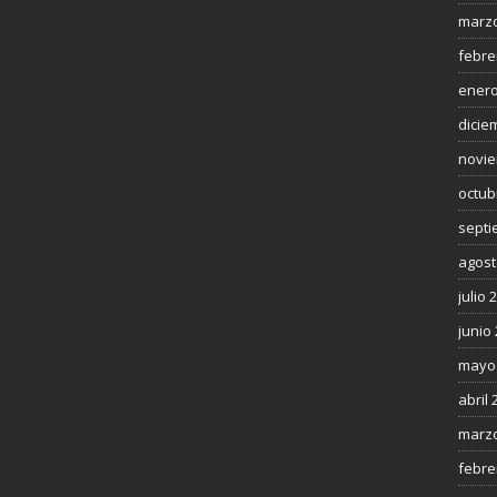
marzo
febre
enero
dicie
novie
octub
septi
agost
julio 
junio
mayo
abril 
marzo
febre