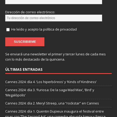
Dirección de correo electrónico:
He leído y acepto la política de privacidad
Se enviará una newsletter el primer y tercer lunes de cada mes
con lo más destacado de la quincena.
ÚLTIMAS ENTRADAS
Cannes 2024: día 4. ‘Los hiperbóreos’ y ‘Kinds of Kindness’
Cannes 2024: día 3. ‘Furiosa: De la saga Mad Max’, ‘Bird’ y
‘Megalópolis’
Cannes 2024: día 2. Meryl Streep, una “rockstar” en Cannes
Cannes 2024: día 1. Quentin Dupieux inaugura el festival entre
risas con ‘The Second Act’, una comedia absurda ligera y fresca