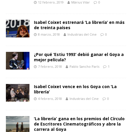
12 febrero, 2019
Màrius Vilar
0
Isabel Coixet estrenará ‘La librería’ en más
de treinta países
8 marzo, 2018
Industrias del Cine
0
¿Por qué ‘Estiu 1993’ debió ganar el Goya a
mejor película?
7 febrero, 2018
Pablo Sancho París
1
Isabel Coixet vence en los Goya con ‘La
librería’
4 febrero, 2018
Industrias del Cine
0
‘La librería’ gana en los premios del Círculo
de Escritores Cinematográficos y abre la
carrera al Goya