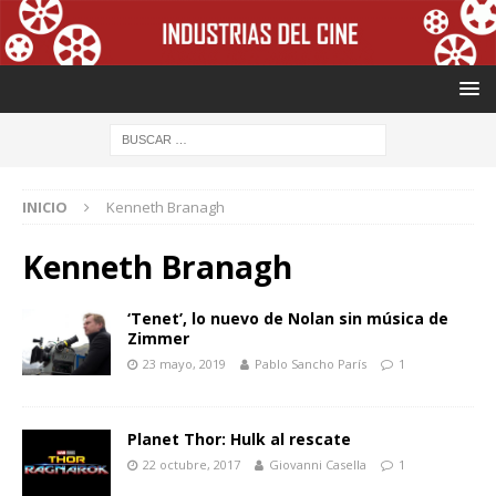
INICIO
Kenneth Branagh
Kenneth Branagh
‘Tenet’, lo nuevo de Nolan sin música de
Zimmer
23 mayo, 2019
Pablo Sancho París
1
Planet Thor: Hulk al rescate
22 octubre, 2017
Giovanni Casella
1