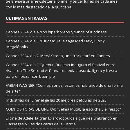
Se enviará una newsletter el primer y tercer lunes de cada mes
con lo más destacado de la quincena.
ÚLTIMAS ENTRADAS
Cannes 2024: día 4. ‘Los hiperbóreos’ y ‘Kinds of Kindness’
Cannes 2024: día 3. ‘Furiosa: De la saga Mad Max’, ‘Bird’ y
‘Megalópolis’
Cannes 2024: día 2. Meryl Streep, una “rockstar” en Cannes
Cannes 2024: día 1. Quentin Dupieux inaugura el festival entre
risas con ‘The Second Act’, una comedia absurda ligera y fresca
para empezar con buen pie
FABIAN WAGNER: “Con las series, estamos hablando de una forma
de arte”
‘Industrias del Cine’ elige las 20 mejores películas de 2023
COMPOSITORAS DE CINE XVI: “Selma Mutal, la escucha y el riesgo”
El cine de Adèle: la gran Exarchopoulos sigue deslumbrando en
’Passages’ y ’Las dos caras de la justicia’