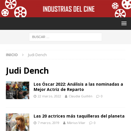
INICIO
Judi Dench
Judi Dench
Los Óscar 2022: Análisis a las nominadas a
Mejor Actriz de Reparto
22 marzo, 2022
Claudia Guillén
0
Las 20 actrices más taquilleras del planeta
7 marzo, 2019
Màrius Vilar
0