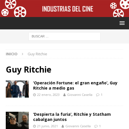
INICIO
Guy Ritchie
Guy Ritchie
‘Operación Fortune: el gran engaño’, Guy
Ritchie a medio gas
22 enero, 2023
Giovanni Casella
1
‘Despierta la furia’, Ritchie y Statham
cabalgan juntos
21 junio, 2021
Giovanni Casella
1