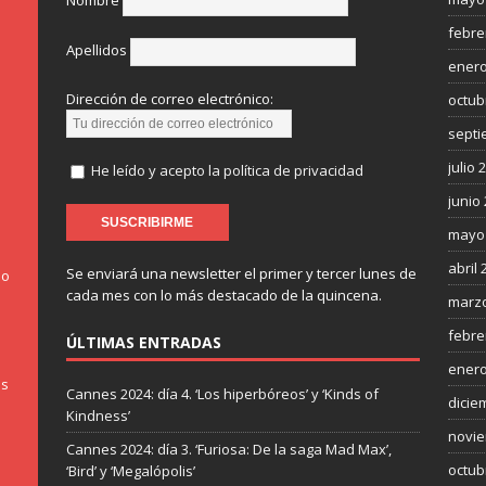
Nombre
febre
Apellidos
enero
Dirección de correo electrónico:
octub
septi
julio 
He leído y acepto la política de privacidad
junio
mayo
abril 
Se enviará una newsletter el primer y tercer lunes de
do
cada mes con lo más destacado de la quincena.
marzo
febre
ÚLTIMAS ENTRADAS
enero
os
Cannes 2024: día 4. ‘Los hiperbóreos’ y ‘Kinds of
dicie
Kindness’
novie
Cannes 2024: día 3. ‘Furiosa: De la saga Mad Max’,
octub
‘Bird’ y ‘Megalópolis’