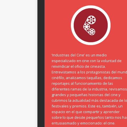
‘Industrias del Cine’ es un medio
especializado en cine con la voluntad de
reivindicar el oficio de cineasta.
Entrevistamos a los protagonistas del mun
cinéfilo, analizamos taquillas, dedicamos
reportajes al funcionamiento de las
diferentes ramas de la industria, revisamos
grandes y pequeñas historias del cine y
cubrimos la actualidad más destacada de l
festivales y premios. Este es, también, un
espacio en el que compartir y aprender
sobre lo que desde pequeños tanto nos ha
entusiasmado y emocionado: el cine.