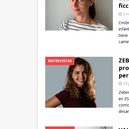
fic
arte”
ENTREVISTAS
2 n
[ 18 mayo, 2024 ]
Cannes 20
Crist
infan
tiene
camin
ZEB
ENTREVISTAS
pro
per
29 
Zebin
en ES
como 
desar