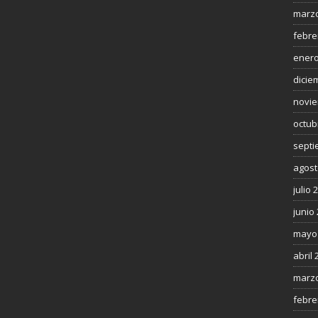
marzo
febre
enero
dicie
novie
octub
septi
agost
julio 
junio
mayo
abril 
marzo
febre