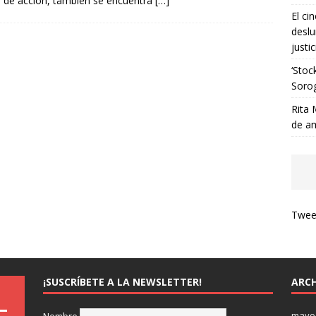
s de acción, también se encuentra
[…]
El ci
deslu
justic
‘Stoc
Soro
Rita 
de a
Tweet
¡SUSCRÍBETE A LA NEWSLETTER!
ARCH
mayo