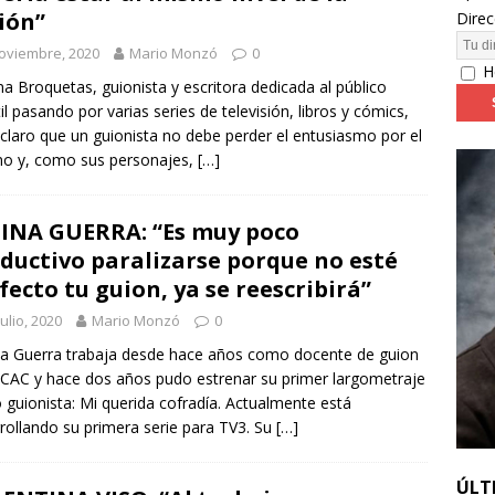
ción”
Direc
oviembre, 2020
Mario Monzó
0
24: día 4. ‘Los hiperbóreos’ y ‘Kinds of Kindness’
FESTIVALES
H
ina Broquetas, guionista y escritora dedicada al público
til pasando por varias series de televisión, libros y cómics,
 claro que un guionista no debe perder el entusiasmo por el
o y, como sus personajes,
[…]
INA GUERRA: “Es muy poco
ductivo paralizarse porque no esté
fecto tu guion, ya se reescribirá”
julio, 2020
Mario Monzó
0
a Guerra trabaja desde hace años como docente de guion
CAC y hace dos años pudo estrenar su primer largometraje
guionista: Mi querida cofradía. Actualmente está
rollando su primera serie para TV3. Su
[…]
ÚLT