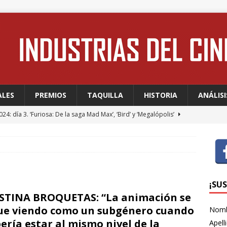
ALES
PREMIOS
TAQUILLA
HISTORIA
ANÁLISI
24: día 3. ‘Furiosa: De la saga Mad Max’, ‘Bird’ y ‘Megalópolis’
24: día 2. Meryl Streep, una “rockstar” en Cannes
FESTIVALES
24: día 1. Quentin Dupieux inaugura el festival entre risas con
dia absurda ligera y fresca para empezar con buen pie
¡SU
STINA BROQUETAS: “La animación se
ue viendo como un subgénero cuando
Nom
 WAGNER: “Con las series, estamos hablando de una forma de
ería estar al mismo nivel de la
Apell