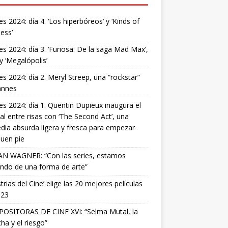
s 2024: día 4. ‘Los hiperbóreos’ y ‘Kinds of
ess’
s 2024: día 3. ‘Furiosa: De la saga Mad Max’,
 y ‘Megalópolis’
s 2024: día 2. Meryl Streep, una “rockstar”
annes
s 2024: día 1. Quentin Dupieux inaugura el
val entre risas con ‘The Second Act’, una
ia absurda ligera y fresca para empezar
uen pie
AN WAGNER: “Con las series, estamos
ndo de una forma de arte”
strias del Cine’ elige las 20 mejores películas
023
OSITORAS DE CINE XVI: “Selma Mutal, la
ha y el riesgo”