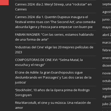
septi
Cannes 2024: día 2. Meryl Streep, una “rockstar” en
Cannes
agost
Cannes 2024: día 1. Quentin Dupieux inaugura el
junio
festival entre risas con ‘The Second Act’, una comedia
absurda ligera y fresca para empezar con buen pie
mayo
FABIAN WAGNER: “Con las series, estamos hablando
abril 
de una forma de arte”
marzo
‘Industrias del Cine’ elige las 20 mejores películas de
febre
2023
enero
COMPOSITORAS DE CINE XVI: “Selma Mutal, la
escucha y el riesgo”
dicie
El cine de Adèle: la gran Exarchopoulos sigue
novie
deslumbrando en ’Passages’ y ’Las dos caras de la
octub
justicia’
septi
‘Stockholm’, 10 años de la ópera prima de Rodrigo
Sorogoyen
agost
Rita Marcotulli, el cine y su música. Una relación de
julio 
amor