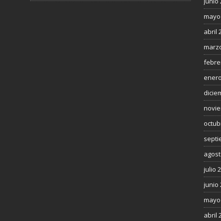
junio
mayo
abril 
marzo
febre
enero
dicie
novie
octub
septi
agost
julio 
junio
mayo
abril 