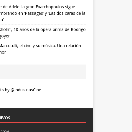
ne de Adèle: la gran Exarchopoulos sigue
mbrando en ’Passages’ y ’Las dos caras de la
ia’
kholm’, 10 años de la ópera prima de Rodrigo
goyen
Marcotulli, el cine y su música. Una relación
mor
s by @IndustriasCine
IVOS
 2024