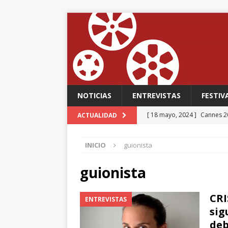
NOTICIAS
ENTREVISTAS
FESTIV
[ 18 mayo, 2024 ]
Cannes 20
ACTUALIDAD
FESTIVALES
INICIO
guionista
[ 18 mayo, 2024 ]
Cannes 20
[ 15 mayo, 2024 ]
Cannes 20
guionista
‘The Second Act’, una come
CRI
ENTREVISTAS
FESTIVALES
sig
[ 12 febrero, 2024 ]
FABIAN
deb