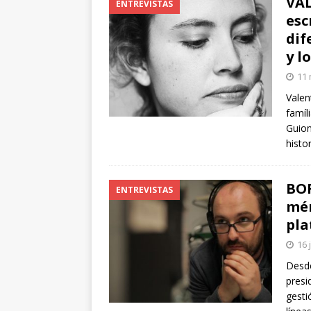
VAL
ENTREVISTAS
esc
dif
y l
11 
Valen
famíl
Guion
histo
BOR
ENTREVISTAS
mér
pla
16 
Desde
presi
gesti