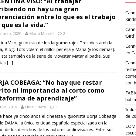
ENTINA VISO: “Al trabajar
ribiendo no hay una gran
Canne
erenciación entre lo que es el trabajo
Kindn
o que es la vida.”
Canne
marzo, 2020
Mario Monzó
2
‘Bird’
tina Viso, guionista de los largometrajes Tres dies amb la
Canne
ia, Blog, Tots volem el millor per ella y María (y los demás).
en C
ista también de la serie de Movistar Matar al padre. Sus
rias
[…]
Canne
festi
comed
JA COBEAGA: “No hay que restar
con b
ito ni importancia al corto como
FABI
taforma de aprendizaje”
habla
julio, 2019
Lídia Oñate
1
‘Indu
 hace ya cinco años el cineasta y guionista Borja Cobeaga
de 2
de DAMA, la única entidad española especializada en la
COMP
ón de los derechos de los autores audiovisuales. Entre sus
escuc