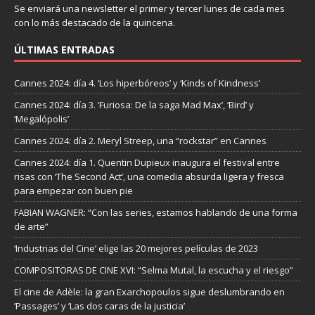
Se enviará una newsletter el primer y tercer lunes de cada mes
con lo más destacado de la quincena.
ÚLTIMAS ENTRADAS
Cannes 2024: día 4. ‘Los hiperbóreos’ y ‘Kinds of Kindness’
Cannes 2024: día 3. ‘Furiosa: De la saga Mad Max’, ‘Bird’ y
‘Megalópolis’
Cannes 2024: día 2. Meryl Streep, una “rockstar” en Cannes
Cannes 2024: día 1. Quentin Dupieux inaugura el festival entre
risas con ‘The Second Act’, una comedia absurda ligera y fresca
para empezar con buen pie
FABIAN WAGNER: “Con las series, estamos hablando de una forma
de arte”
‘Industrias del Cine’ elige las 20 mejores películas de 2023
COMPOSITORAS DE CINE XVI: “Selma Mutal, la escucha y el riesgo”
El cine de Adèle: la gran Exarchopoulos sigue deslumbrando en
’Passages’ y ’Las dos caras de la justicia’