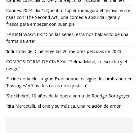
Cannes 2024: día 2. Meryl Streep, una “rockstar” en Cannes
Cannes 2024: día 1. Quentin Dupieux inaugura el festival entre
risas con ‘The Second Act’, una comedia absurda ligera y
fresca para empezar con buen pie
FABIAN WAGNER: “Con las series, estamos hablando de una
forma de arte”
‘Industrias del Cine’ elige las 20 mejores películas de 2023
COMPOSITORAS DE CINE XVI: “Selma Mutal, la escucha y el
riesgo”
El cine de Adèle: la gran Exarchopoulos sigue deslumbrando en
’Passages’ y ’Las dos caras de la justicia’
‘Stockholm’, 10 años de la ópera prima de Rodrigo Sorogoyen
Rita Marcotulli, el cine y su música. Una relación de amor