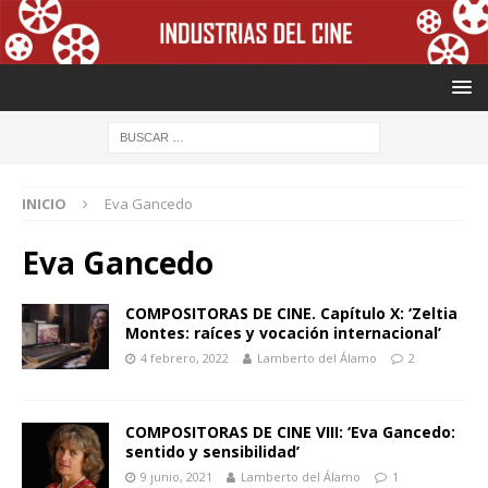
INICIO
Eva Gancedo
Eva Gancedo
COMPOSITORAS DE CINE. Capítulo X: ‘Zeltia
Montes: raíces y vocación internacional’
4 febrero, 2022
Lamberto del Álamo
2
COMPOSITORAS DE CINE VIII: ‘Eva Gancedo:
sentido y sensibilidad’
9 junio, 2021
Lamberto del Álamo
1