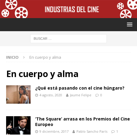
INICIO
En cuerpo y alma
En cuerpo y alma
¿Qué está pasando con el cine húngaro?
4 agosto, 2020
Jaume Felipe
0
‘The Square’ arrasa en los Premios del Cine
Europeo
9 diciembre, 2017
Pablo Sancho París
1