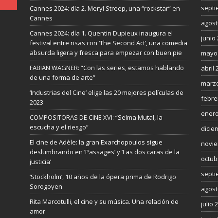
septi
Cannes 2024: día 2. Meryl Streep, una “rockstar” en
Cannes
agost
Cannes 2024: día 1. Quentin Dupieux inaugura el
junio
festival entre risas con ‘The Second Act’, una comedia
absurda ligera y fresca para empezar con buen pie
mayo
FABIAN WAGNER: “Con las series, estamos hablando
abril 
de una forma de arte”
marzo
‘Industrias del Cine’ elige las 20 mejores películas de
febre
2023
enero
COMPOSITORAS DE CINE XVI: “Selma Mutal, la
escucha y el riesgo”
dicie
El cine de Adèle: la gran Exarchopoulos sigue
novie
deslumbrando en ’Passages’ y ’Las dos caras de la
octub
justicia’
septi
‘Stockholm’, 10 años de la ópera prima de Rodrigo
Sorogoyen
agost
Rita Marcotulli, el cine y su música. Una relación de
julio 
amor