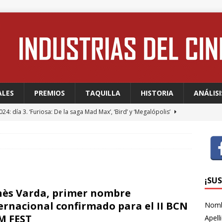
ALES
PREMIOS
TAQUILLA
HISTORIA
ANÁLISI
24: día 3. ‘Furiosa: De la saga Mad Max’, ‘Bird’ y ‘Megalópolis’
24: día 2. Meryl Streep, una “rockstar” en Cannes
FESTIVALES
24: día 1. Quentin Dupieux inaugura el festival entre risas con
dia absurda ligera y fresca para empezar con buen pie
¡SU
ès Varda, primer nombre
ernacional confirmado para el II BCN
Nom
 WAGNER: “Con las series, estamos hablando de una forma de
M FEST
Apell