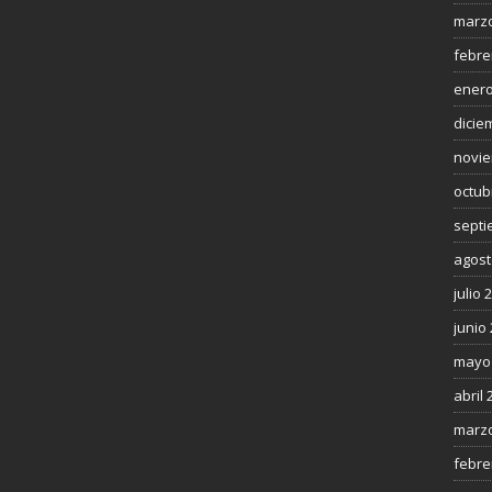
marzo
febre
enero
dicie
novie
octub
septi
agost
julio 
junio
mayo
abril 
marzo
febre