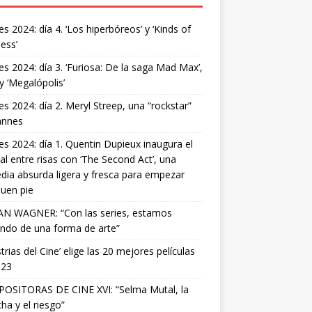
s 2024: día 4. ‘Los hiperbóreos’ y ‘Kinds of
ess’
s 2024: día 3. ‘Furiosa: De la saga Mad Max’,
 y ‘Megalópolis’
s 2024: día 2. Meryl Streep, una “rockstar”
annes
s 2024: día 1. Quentin Dupieux inaugura el
val entre risas con ‘The Second Act’, una
ia absurda ligera y fresca para empezar
uen pie
AN WAGNER: “Con las series, estamos
ndo de una forma de arte”
strias del Cine’ elige las 20 mejores películas
023
OSITORAS DE CINE XVI: “Selma Mutal, la
ha y el riesgo”