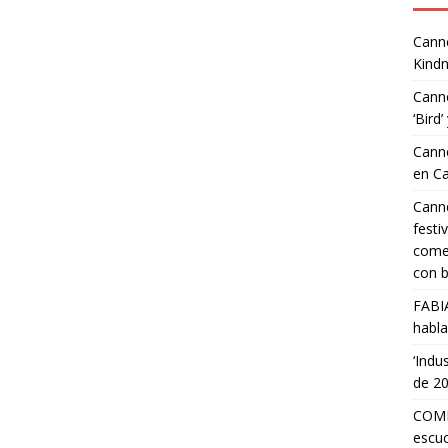
Canne
Kindn
Canne
‘Bird’
Canne
en C
Canne
festi
comed
con b
FABI
habla
‘Indu
de 2
COMP
escuc