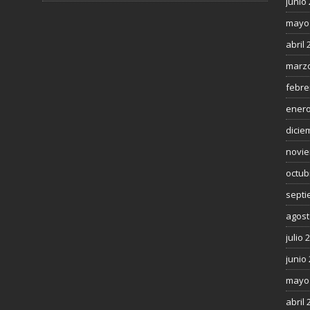
junio
mayo
abril 
marzo
febre
enero
dicie
novie
octub
septi
agost
julio 
junio
mayo
abril 