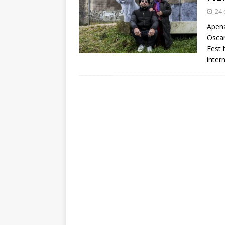
arte”
ENTREVISTAS
24 
[ 18 mayo, 2024 ]
Cannes 20
Apena
Oscar
Fest 
inter