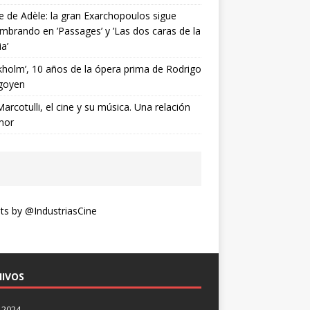
ne de Adèle: la gran Exarchopoulos sigue
mbrando en ’Passages’ y ’Las dos caras de la
ia’
kholm’, 10 años de la ópera prima de Rodrigo
goyen
Marcotulli, el cine y su música. Una relación
mor
s by @IndustriasCine
IVOS
 2024