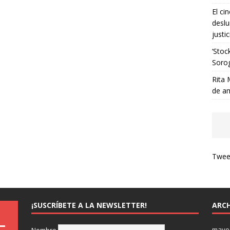
El ci
deslu
justic
‘Stoc
Soro
Rita 
de a
Tweet
¡SUSCRÍBETE A LA NEWSLETTER!
ARCH
mayo