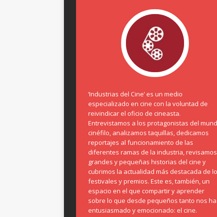
‘Industrias del Cine’ es un medio
especializado en cine con la voluntad de
reivindicar el oficio de cineasta.
Entrevistamos a los protagonistas del mun
cinéfilo, analizamos taquillas, dedicamos
reportajes al funcionamiento de las
diferentes ramas de la industria, revisamos
grandes y pequeñas historias del cine y
cubrimos la actualidad más destacada de l
festivales y premios. Este es, también, un
espacio en el que compartir y aprender
sobre lo que desde pequeños tanto nos ha
entusiasmado y emocionado: el cine.