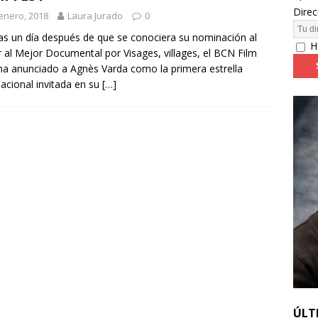
Direc
enero, 2018
Laura Jurado
0
24: día 4. ‘Los hiperbóreos’ y ‘Kinds of Kindness’
FESTIVALES
s un día después de que se conociera su nominación al
H
 al Mejor Documental por Visages, villages, el BCN Film
ha anunciado a Agnès Varda como la primera estrella
nacional invitada en su
[…]
ÚLT