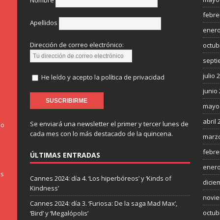
Nombre
febre
Apellidos
enero
Dirección de correo electrónico:
octub
septi
julio 
He leído y acepto la política de privacidad
junio
mayo
abril 
Se enviará una newsletter el primer y tercer lunes de
do
cada mes con lo más destacado de la quincena.
marzo
febre
ÚLTIMAS ENTRADAS
enero
os
Cannes 2024: día 4. ‘Los hiperbóreos’ y ‘Kinds of
dicie
Kindness’
novie
Cannes 2024: día 3. ‘Furiosa: De la saga Mad Max’,
octub
‘Bird’ y ‘Megalópolis’