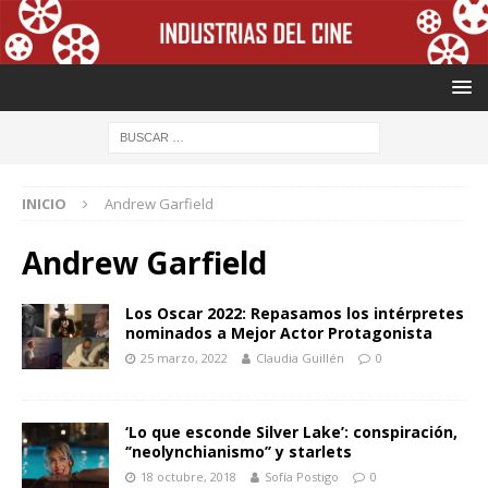
INICIO
Andrew Garfield
Andrew Garfield
Los Oscar 2022: Repasamos los intérpretes
nominados a Mejor Actor Protagonista
25 marzo, 2022
Claudia Guillén
0
‘Lo que esconde Silver Lake’: conspiración,
‘’neolynchianismo’’ y starlets
18 octubre, 2018
Sofía Postigo
0