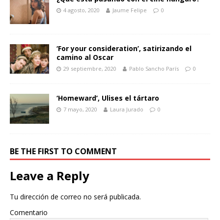
4 agosto, 2020
Jaume Felipe
0
‘For your consideration’, satirizando el
camino al Oscar
29 septiembre, 2020
Pablo Sancho París
0
‘Homeward’, Ulises el tártaro
7 mayo, 2020
Laura Jurado
0
BE THE FIRST TO COMMENT
Leave a Reply
Tu dirección de correo no será publicada.
Comentario