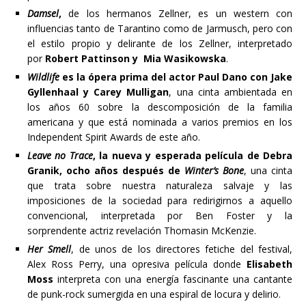
Damsel
,
de los hermanos Zellner, es un western con
influencias tanto de Tarantino como de Jarmusch, pero con
el estilo propio y delirante de los Zellner, interpretado
por
Robert Pattinson y Mia Wasikowska
.
Wildlife
es
la ópera prima del actor Paul Dano con Jake
Gyllenhaal y Carey Mulligan
, una cinta ambientada en
los años 60 sobre la descomposición de la familia
americana y que está nominada a varios premios en los
Independent Spirit Awards de este año.
Leave no Trace
, la nueva y esperada película de Debra
Granik, ocho años después de
Winter’s Bone
, una cinta
que trata sobre nuestra naturaleza salvaje y las
imposiciones de la sociedad para redirigirnos a aquello
convencional, interpretada por Ben Foster y la
sorprendente actriz revelación Thomasin McKenzie.
Her Smell
, de unos de los directores fetiche del festival,
Alex Ross Perry, una opresiva película donde
Elisabeth
Moss
interpreta con una energía fascinante una cantante
de punk-rock sumergida en una espiral de locura y delirio.