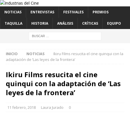
NOTICIAS
ENTREVISTAS
FESTIVALES
PREMIOS
TAQUILLA
HISTORIA
ANÁLISIS
CRÍTICAS
EQUIPO
INICIO
NOTICIAS
Ikiru Films resucita el cine quinqui con la
adaptación de ‘Las leyes de la frontera’
Ikiru Films resucita el cine
quinqui con la adaptación de ‘Las
leyes de la frontera’
11 febrero, 2018
Laura Jurado
0