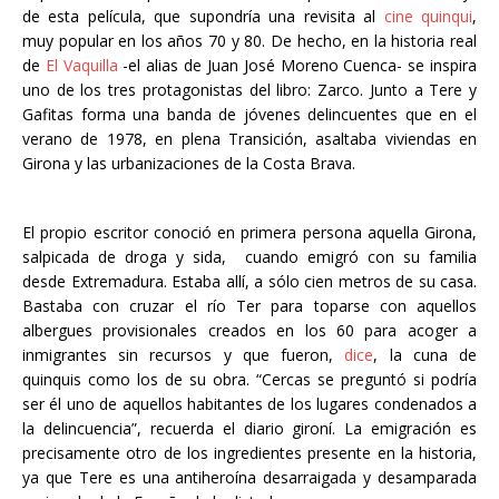
de esta película, que supondría una revisita al
cine quinqui
,
muy popular en los años 70 y 80. De hecho, en la historia real
de
El Vaquilla
-el alias de Juan José Moreno Cuenca- se inspira
uno de los tres protagonistas del libro: Zarco. Junto a Tere y
Gafitas forma una banda de jóvenes delincuentes que en el
verano de 1978, en plena Transición, asaltaba viviendas en
Girona y las urbanizaciones de la Costa Brava.
El propio escritor conoció en primera persona aquella Girona,
salpicada de droga y sida, cuando emigró con su familia
desde Extremadura. Estaba allí, a sólo cien metros de su casa.
Bastaba con cruzar el río Ter para toparse con aquellos
albergues provisionales creados en los 60 para acoger a
inmigrantes sin recursos y que fueron,
dice
, la cuna de
quinquis como los de su obra. “Cercas se preguntó si podría
ser él uno de aquellos habitantes de los lugares condenados a
la delincuencia”, recuerda el diario gironí. La emigración es
precisamente otro de los ingredientes presente en la historia,
ya que Tere es una antiheroína desarraigada y desamparada