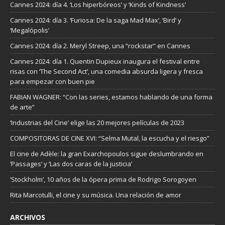
Cannes 2024: día 4. ‘Los hiperbóreos’ y ‘Kinds of Kindness’
Cannes 2024: día 3. ‘Furiosa: De la saga Mad Max’, ‘Bird’ y
‘Megalópolis’
Cannes 2024: día 2. Meryl Streep, una “rockstar” en Cannes
Cannes 2024: día 1. Quentin Dupieux inaugura el festival entre
risas con ‘The Second Act’, una comedia absurda ligera y fresca
para empezar con buen pie
FABIAN WAGNER: “Con las series, estamos hablando de una forma
de arte”
‘Industrias del Cine’ elige las 20 mejores películas de 2023
COMPOSITORAS DE CINE XVI: “Selma Mutal, la escucha y el riesgo”
El cine de Adèle: la gran Exarchopoulos sigue deslumbrando en
’Passages’ y ’Las dos caras de la justicia’
‘Stockholm’, 10 años de la ópera prima de Rodrigo Sorogoyen
Rita Marcotulli, el cine y su música. Una relación de amor
ARCHIVOS