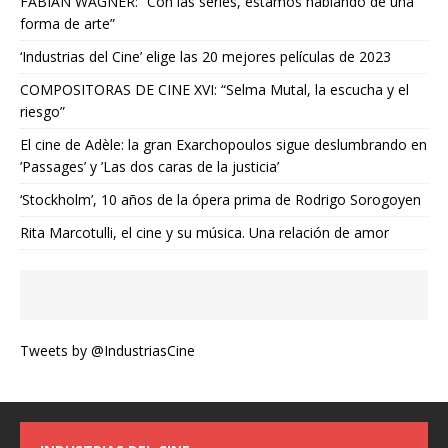
FABIAN WAGNER: “Con las series, estamos hablando de una
forma de arte”
‘Industrias del Cine’ elige las 20 mejores películas de 2023
COMPOSITORAS DE CINE XVI: “Selma Mutal, la escucha y el
riesgo”
El cine de Adèle: la gran Exarchopoulos sigue deslumbrando en
’Passages’ y ’Las dos caras de la justicia’
‘Stockholm’, 10 años de la ópera prima de Rodrigo Sorogoyen
Rita Marcotulli, el cine y su música. Una relación de amor
Tweets by @IndustriasCine