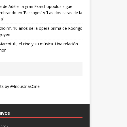
ne de Adèle: la gran Exarchopoulos sigue
mbrando en ’Passages’ y ’Las dos caras de la
ia’
kholm’, 10 años de la ópera prima de Rodrigo
goyen
Marcotulli, el cine y su música. Una relación
mor
s by @IndustriasCine
IVOS
 2024