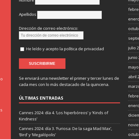
Nombre
febre
Apellidos
enero
Dirección de correo electrónico:
octub
septi
julio 
He leído y acepto la política de privacidad
junio
mayo
abril 
Se enviará una newsletter el primer y tercer lunes de
do
cada mes con lo más destacado de la quincena.
marzo
febre
ÚLTIMAS ENTRADAS
enero
os
Cannes 2024: día 4. ‘Los hiperbóreos’ y ‘Kinds of
dicie
Kindness’
novie
Cannes 2024: día 3. ‘Furiosa: De la saga Mad Max’,
octub
‘Bird’ y ‘Megalópolis’