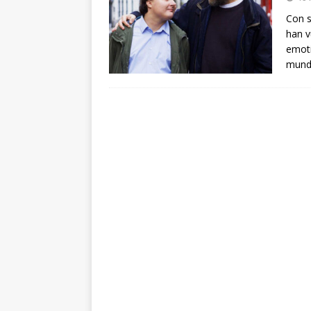
arte”
ENTREVISTAS
Con s
han v
[ 18 mayo, 2024 ]
Cannes 20
emoti
mundi