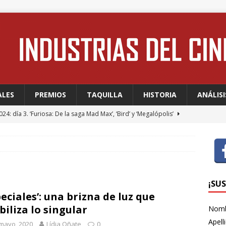
ALES
PREMIOS
TAQUILLA
HISTORIA
ANÁLISI
24: día 3. ‘Furiosa: De la saga Mad Max’, ‘Bird’ y ‘Megalópolis’
24: día 2. Meryl Streep, una “rockstar” en Cannes
FESTIVALES
24: día 1. Quentin Dupieux inaugura el festival entre risas con
dia absurda ligera y fresca para empezar con buen pie
¡SU
peciales’: una brizna de luz que
ibiliza lo singular
Nom
 WAGNER: “Con las series, estamos hablando de una forma de
Apell
mayo, 2020
Lídia Oñate
0