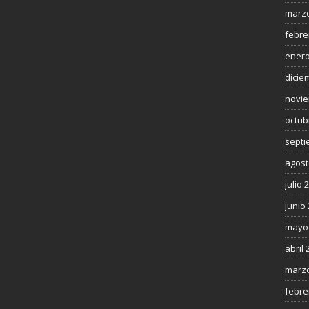
marzo
febre
enero
dicie
novie
octub
septi
agost
julio 
junio
mayo
abril 
marzo
febre