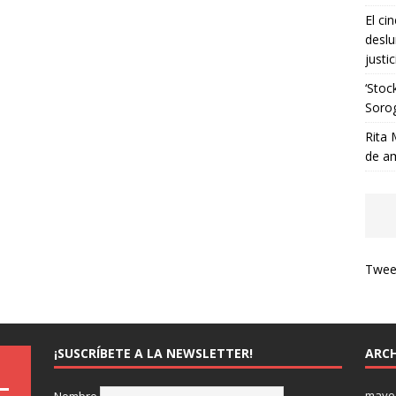
El ci
deslu
justic
‘Stoc
Soro
Rita 
de a
Tweet
¡SUSCRÍBETE A LA NEWSLETTER!
ARCH
mayo