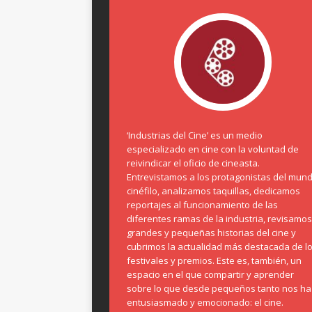
‘Industrias del Cine’ es un medio
especializado en cine con la voluntad de
reivindicar el oficio de cineasta.
Entrevistamos a los protagonistas del mun
cinéfilo, analizamos taquillas, dedicamos
reportajes al funcionamiento de las
diferentes ramas de la industria, revisamos
grandes y pequeñas historias del cine y
cubrimos la actualidad más destacada de l
festivales y premios. Este es, también, un
espacio en el que compartir y aprender
sobre lo que desde pequeños tanto nos ha
entusiasmado y emocionado: el cine.