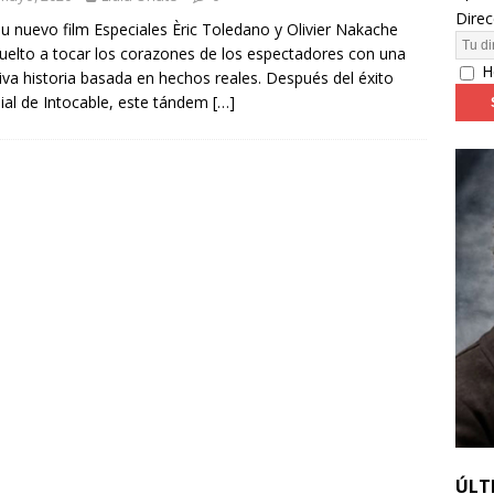
Direc
u nuevo film Especiales Èric Toledano y Olivier Nakache
uelto a tocar los corazones de los espectadores con una
24: día 4. ‘Los hiperbóreos’ y ‘Kinds of Kindness’
FESTIVALES
H
va historia basada en hechos reales. Después del éxito
al de Intocable, este tándem
[…]
ÚLT