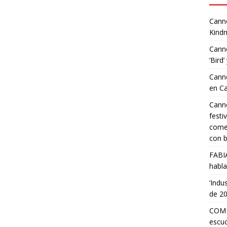
Canne
Kindn
Canne
‘Bird’
Canne
en C
Canne
festi
comed
con b
FABI
habla
‘Indu
de 2
COMP
escuc