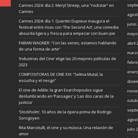
septi
Cannes 2024: día 2. Meryl Streep, una “rockstar” en
Cannes
agost
Cannes 2024: día 1. Quentin Dupieux inaugura el
junio
festival entre risas con ‘The Second Act’, una comedia
absurda ligera y fresca para empezar con buen pie
mayo
FABIAN WAGNER: “Con las series, estamos hablando
abril 
de una forma de arte”
marzo
‘Industrias del Cine’ elige las 20 mejores películas de
febre
2023
enero
COMPOSITORAS DE CINE XVI: “Selma Mutal, la
escucha y el riesgo”
dicie
El cine de Adèle: la gran Exarchopoulos sigue
novie
deslumbrando en ’Passages’ y ’Las dos caras de la
octub
justicia’
septi
‘Stockholm’, 10 años de la ópera prima de Rodrigo
Sorogoyen
agost
Rita Marcotulli, el cine y su música. Una relación de
julio 
amor