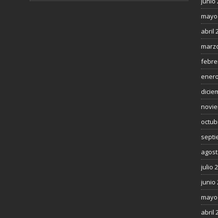
junio
mayo
abril 
marzo
febre
enero
dicie
novie
octub
septi
agost
julio 
junio
mayo
abril 