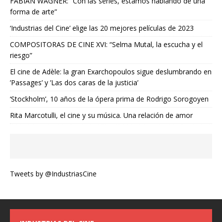
FABIAN WAGNER: “Con las series, estamos hablando de una
forma de arte”
‘Industrias del Cine’ elige las 20 mejores películas de 2023
COMPOSITORAS DE CINE XVI: “Selma Mutal, la escucha y el
riesgo”
El cine de Adèle: la gran Exarchopoulos sigue deslumbrando en
’Passages’ y ’Las dos caras de la justicia’
‘Stockholm’, 10 años de la ópera prima de Rodrigo Sorogoyen
Rita Marcotulli, el cine y su música. Una relación de amor
Tweets by @IndustriasCine