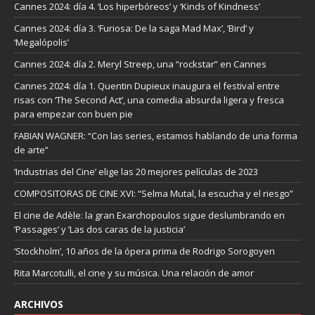
Cannes 2024: día 4. ‘Los hiperbóreos’ y ‘Kinds of Kindness’
Cannes 2024: día 3. ‘Furiosa: De la saga Mad Max’, ‘Bird’ y
‘Megalópolis’
Cannes 2024: día 2. Meryl Streep, una “rockstar” en Cannes
Cannes 2024: día 1. Quentin Dupieux inaugura el festival entre
risas con ‘The Second Act’, una comedia absurda ligera y fresca
para empezar con buen pie
FABIAN WAGNER: “Con las series, estamos hablando de una forma
de arte”
‘Industrias del Cine’ elige las 20 mejores películas de 2023
COMPOSITORAS DE CINE XVI: “Selma Mutal, la escucha y el riesgo”
El cine de Adèle: la gran Exarchopoulos sigue deslumbrando en
’Passages’ y ’Las dos caras de la justicia’
‘Stockholm’, 10 años de la ópera prima de Rodrigo Sorogoyen
Rita Marcotulli, el cine y su música. Una relación de amor
ARCHIVOS