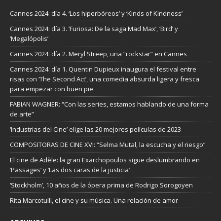
Cannes 2024: día 4. ‘Los hiperbóreos’ y ‘Kinds of Kindness’
Cannes 2024: día 3. ‘Furiosa: De la saga Mad Max’, ‘Bird’ y
‘Megalópolis’
Cannes 2024: día 2. Meryl Streep, una “rockstar” en Cannes
Cannes 2024: día 1. Quentin Dupieux inaugura el festival entre
risas con ‘The Second Act’, una comedia absurda ligera y fresca
para empezar con buen pie
FABIAN WAGNER: “Con las series, estamos hablando de una forma
de arte”
‘Industrias del Cine’ elige las 20 mejores películas de 2023
COMPOSITORAS DE CINE XVI: “Selma Mutal, la escucha y el riesgo”
El cine de Adèle: la gran Exarchopoulos sigue deslumbrando en
’Passages’ y ’Las dos caras de la justicia’
‘Stockholm’, 10 años de la ópera prima de Rodrigo Sorogoyen
Rita Marcotulli, el cine y su música. Una relación de amor