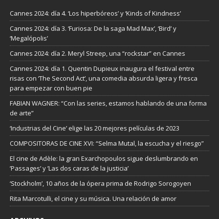
Cannes 2024: día 4. ‘Los hiperbóreos’ y ‘Kinds of Kindness’
Cannes 2024: día 3. ‘Furiosa: De la saga Mad Max’, ‘Bird’ y
‘Megalópolis’
Cannes 2024: día 2. Meryl Streep, una “rockstar” en Cannes
Cannes 2024: día 1. Quentin Dupieux inaugura el festival entre
risas con ‘The Second Act’, una comedia absurda ligera y fresca
para empezar con buen pie
FABIAN WAGNER: “Con las series, estamos hablando de una forma
de arte”
‘Industrias del Cine’ elige las 20 mejores películas de 2023
COMPOSITORAS DE CINE XVI: “Selma Mutal, la escucha y el riesgo”
El cine de Adèle: la gran Exarchopoulos sigue deslumbrando en
’Passages’ y ’Las dos caras de la justicia’
‘Stockholm’, 10 años de la ópera prima de Rodrigo Sorogoyen
Rita Marcotulli, el cine y su música. Una relación de amor