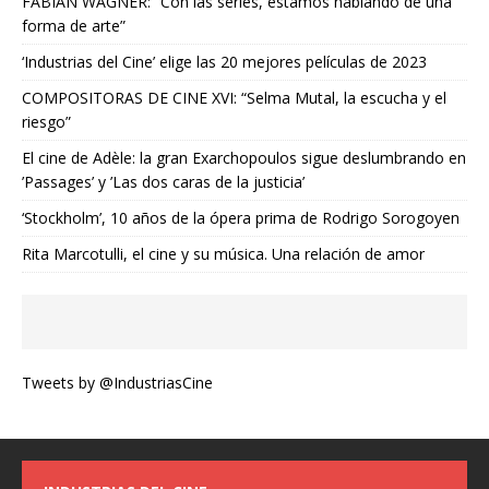
FABIAN WAGNER: “Con las series, estamos hablando de una
forma de arte”
‘Industrias del Cine’ elige las 20 mejores películas de 2023
COMPOSITORAS DE CINE XVI: “Selma Mutal, la escucha y el
riesgo”
El cine de Adèle: la gran Exarchopoulos sigue deslumbrando en
’Passages’ y ’Las dos caras de la justicia’
‘Stockholm’, 10 años de la ópera prima de Rodrigo Sorogoyen
Rita Marcotulli, el cine y su música. Una relación de amor
Tweets by @IndustriasCine