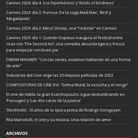
Cannes 2024: día 4. ‘Los hiperbóreos’ y ‘Kinds of Kindness’
Cannes 2024: día 3. ‘Furiosa: De la saga Mad Max’, ‘Bird’ y
‘Megalópolis’
Cannes 2024: día 2. Meryl Streep, una “rockstar” en Cannes
Cannes 2024: día 1. Quentin Dupieux inaugura el festival entre
risas con ‘The Second Act’, una comedia absurda ligera y fresca
para empezar con buen pie
FABIAN WAGNER: “Con las series, estamos hablando de una forma
de arte”
‘Industrias del Cine’ elige las 20 mejores películas de 2023
COMPOSITORAS DE CINE XVI: “Selma Mutal, la escucha y el riesgo”
El cine de Adèle: la gran Exarchopoulos sigue deslumbrando en
’Passages’ y ’Las dos caras de la justicia’
‘Stockholm’, 10 años de la ópera prima de Rodrigo Sorogoyen
Rita Marcotulli, el cine y su música. Una relación de amor
ARCHIVOS