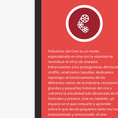
‘Industrias del Cine’ es un medio
especializado en cine con la voluntad de
reivindicar el oficio de cineasta.
Entrevistamos a los protagonistas del mun
cinéfilo, analizamos taquillas, dedicamos
reportajes al funcionamiento de las
diferentes ramas de la industria, revisamos
grandes y pequeñas historias del cine y
cubrimos la actualidad más destacada de l
festivales y premios. Este es, también, un
espacio en el que compartir y aprender
sobre lo que desde pequeños tanto nos ha
entusiasmado y emocionado: el cine.