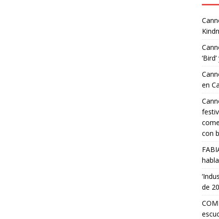
Canne
Kindn
Canne
‘Bird’
Canne
en C
Canne
festi
comed
con b
FABI
habla
‘Indu
de 2
COMP
escuc