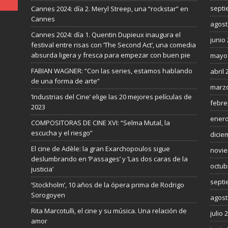
septi
Cannes 2024: día 2. Meryl Streep, una “rockstar” en
Cannes
agost
Cannes 2024: día 1. Quentin Dupieux inaugura el
junio
festival entre risas con ‘The Second Act’, una comedia
absurda ligera y fresca para empezar con buen pie
mayo
FABIAN WAGNER: “Con las series, estamos hablando
abril 
de una forma de arte”
marzo
‘Industrias del Cine’ elige las 20 mejores películas de
febre
2023
enero
COMPOSITORAS DE CINE XVI: “Selma Mutal, la
escucha y el riesgo”
dicie
El cine de Adèle: la gran Exarchopoulos sigue
novie
deslumbrando en ’Passages’ y ’Las dos caras de la
octub
justicia’
septi
‘Stockholm’, 10 años de la ópera prima de Rodrigo
Sorogoyen
agost
Rita Marcotulli, el cine y su música. Una relación de
julio 
amor