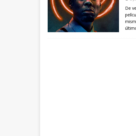
arte”
ENTREVISTAS
De ve
pelíc
[ 18 mayo, 2024 ]
Cannes 20
mismo
últim