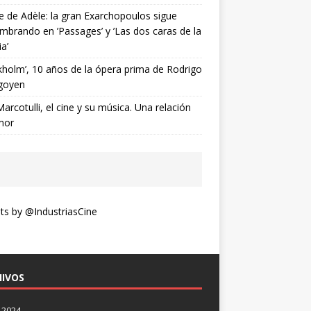
ne de Adèle: la gran Exarchopoulos sigue
mbrando en ’Passages’ y ’Las dos caras de la
ia’
kholm’, 10 años de la ópera prima de Rodrigo
goyen
Marcotulli, el cine y su música. Una relación
mor
s by @IndustriasCine
IVOS
 2024