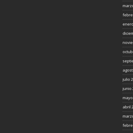
marzo
febre
enero
dicie
novie
octub
septi
agost
julio 
junio
mayo
abril 
marzo
febre