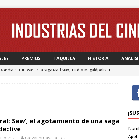
ALES
PREMIOS
TAQUILLA
HISTORIA
ANÁLISI
24: día 3. ‘Furiosa: De la saga Mad Max’, ‘Bird’ y ‘Megalópolis’
24: día 2. Meryl Streep, una “rockstar” en Cannes
FESTIVALES
24: día 1. Quentin Dupieux inaugura el festival entre risas con
dia absurda ligera y fresca para empezar con buen pie
¡SU
iral: Saw’, el agotamiento de una saga
declive
Nom
 WAGNER: “Con las series, estamos hablando de una forma de
Apell
unio, 2021
Giovanni Casella
1