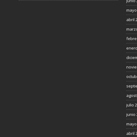
junio
mayo
abril 
marzo
febre
enero
dicie
novie
octub
septi
agost
julio 
junio
mayo
abril 