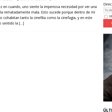
Direc
z en cuando, uno siente la imperiosa necesidad por ver una
ula rematadamente mala. Esto sucede porque dentro de mí
24: día 4. ‘Los hiperbóreos’ y ‘Kinds of Kindness’
FESTIVALES
H
 cohabitan tanto la cinefilia como la cinefagia, y en este
o sentido la
[…]
ÚLT