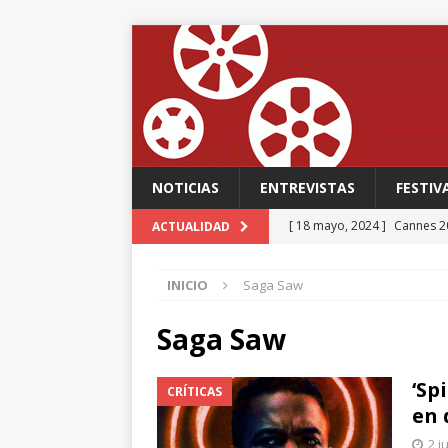
NOTICIAS
ENTREVISTAS
FESTIV
[ 18 mayo, 2024 ]
Cannes 20
ACTUALIDAD
FESTIVALES
INICIO
Saga Saw
[ 18 mayo, 2024 ]
Cannes 20
[ 15 mayo, 2024 ]
Cannes 20
Saga Saw
‘The Second Act’, una come
‘Sp
CRÍTICAS
FESTIVALES
en 
[ 12 febrero, 2024 ]
FABIAN
2 j