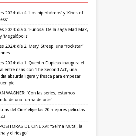
s 2024: día 4. ‘Los hiperbóreos’ y ‘Kinds of
ess’
s 2024: día 3. ‘Furiosa: De la saga Mad Max’,
 y ‘Megalópolis’
s 2024: día 2. Meryl Streep, una “rockstar”
annes
s 2024: día 1. Quentin Dupieux inaugura el
val entre risas con ‘The Second Act’, una
ia absurda ligera y fresca para empezar
uen pie
AN WAGNER: “Con las series, estamos
ndo de una forma de arte”
strias del Cine’ elige las 20 mejores películas
023
OSITORAS DE CINE XVI: “Selma Mutal, la
ha y el riesgo”