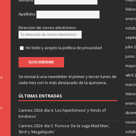
Nombre
febre
Apellidos
enero
Dirección de correo electrónico:
octub
septi
julio 
He leído y acepto la política de privacidad
junio
mayo
abril 
Se enviará una newsletter el primer y tercer lunes de
do
cada mes con lo más destacado de la quincena.
marzo
febre
ÚLTIMAS ENTRADAS
enero
os
Cannes 2024: día 4. ‘Los hiperbóreos’ y ‘Kinds of
dicie
Kindness’
novie
Cannes 2024: día 3. ‘Furiosa: De la saga Mad Max’,
octub
‘Bird’ y ‘Megalópolis’