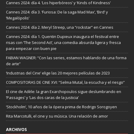
Cannes 2024: día 4. ‘Los hiperbóreos’ y ‘Kinds of Kindness’
Cannes 2024: día 3. ‘Furiosa: De la saga Mad Max’, ‘Bird’ y
‘Megalópolis’
Cannes 2024: día 2. Meryl Streep, una “rockstar” en Cannes
Cannes 2024: día 1. Quentin Dupieux inaugura el festival entre
risas con ‘The Second Act’, una comedia absurda ligera y fresca
para empezar con buen pie
FABIAN WAGNER: “Con las series, estamos hablando de una forma
de arte”
‘Industrias del Cine’ elige las 20 mejores películas de 2023
COMPOSITORAS DE CINE XVI: “Selma Mutal, la escucha y el riesgo”
El cine de Adèle: la gran Exarchopoulos sigue deslumbrando en
’Passages’ y ’Las dos caras de la justicia’
‘Stockholm’, 10 años de la ópera prima de Rodrigo Sorogoyen
Rita Marcotulli, el cine y su música. Una relación de amor
ARCHIVOS