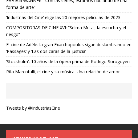
FABIAN WAGNER: “Con las series, estamos hablando de una
forma de arte”
‘Industrias del Cine’ elige las 20 mejores películas de 2023
COMPOSITORAS DE CINE XVI: “Selma Mutal, la escucha y el
riesgo”
El cine de Adèle: la gran Exarchopoulos sigue deslumbrando en
’Passages’ y ’Las dos caras de la justicia’
‘Stockholm’, 10 años de la ópera prima de Rodrigo Sorogoyen
Rita Marcotulli, el cine y su música. Una relación de amor
Tweets by @IndustriasCine