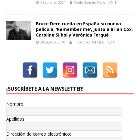
4 febrero, 2021
Pablo Sancho París
1
Bruce Dern rueda en España su nueva
película, ‘Remember me’, junto a Brian Cox,
Caroline Silhol y Verónica Forqué
28 agosto, 2018
Industrias del Cine
0
¡SUSCRÍBETE A LA NEWSLETTER!
Nombre
Apellidos
Dirección de correo electrónico: