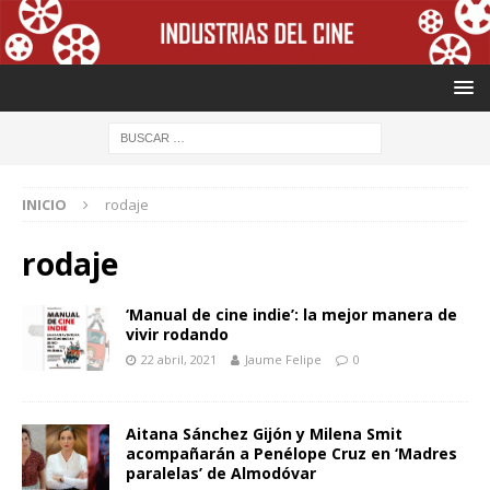
INICIO
rodaje
rodaje
‘Manual de cine indie’: la mejor manera de
vivir rodando
22 abril, 2021
Jaume Felipe
0
Aitana Sánchez Gijón y Milena Smit
acompañarán a Penélope Cruz en ‘Madres
paralelas’ de Almodóvar