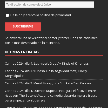
He leído y acepto la política de privacidad
Se enviará una newsletter el primer y tercer lunes de cada mes
con lo más destacado de la quincena.
ÚLTIMAS ENTRADAS
Cannes 2024: día 4. ‘Los hiperbóreos’ y ‘Kinds of Kindness’
Cannes 2024: día 3. ‘Furiosa: De la saga Mad Max’, ‘Bird’ y
‘Megalópolis’
Cannes 2024: día 2. Meryl Streep, una “rockstar” en Cannes
Cannes 2024: día 1. Quentin Dupieux inaugura el festival entre
risas con ‘The Second Act’, una comedia absurda ligera y fresca
para empezar con buen pie
FABIAN WAGNER: “Con las series, estamos hablando de una forma