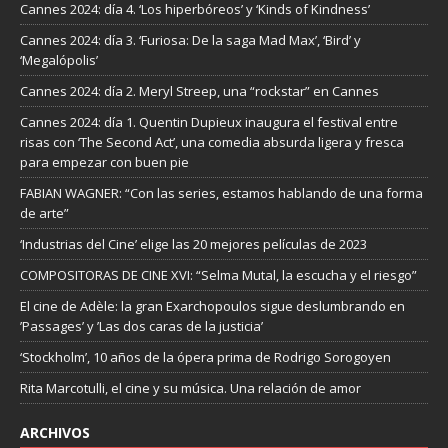
Cannes 2024: día 4. ‘Los hiperbóreos’ y ‘Kinds of Kindness’
Cannes 2024: día 3. ‘Furiosa: De la saga Mad Max’, ‘Bird’ y
‘Megalópolis’
Cannes 2024: día 2. Meryl Streep, una “rockstar” en Cannes
Cannes 2024: día 1. Quentin Dupieux inaugura el festival entre
risas con ‘The Second Act’, una comedia absurda ligera y fresca
para empezar con buen pie
FABIAN WAGNER: “Con las series, estamos hablando de una forma
de arte”
‘Industrias del Cine’ elige las 20 mejores películas de 2023
COMPOSITORAS DE CINE XVI: “Selma Mutal, la escucha y el riesgo”
El cine de Adèle: la gran Exarchopoulos sigue deslumbrando en
’Passages’ y ’Las dos caras de la justicia’
‘Stockholm’, 10 años de la ópera prima de Rodrigo Sorogoyen
Rita Marcotulli, el cine y su música. Una relación de amor
ARCHIVOS