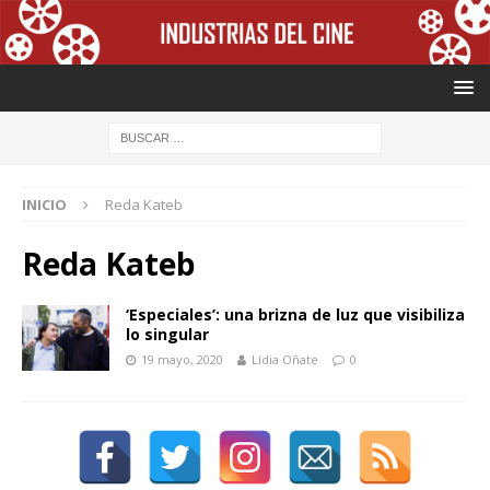
INICIO
Reda Kateb
Reda Kateb
‘Especiales’: una brizna de luz que visibiliza
lo singular
19 mayo, 2020
Lídia Oñate
0