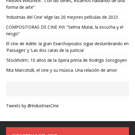
FABIAN WAGNER: “Con las series, estamos hablando de una
forma de arte”
‘Industrias del Cine’ elige las 20 mejores películas de 2023
COMPOSITORAS DE CINE XVI: “Selma Mutal, la escucha y el
riesgo”
El cine de Adèle: la gran Exarchopoulos sigue deslumbrando en
’Passages’ y ’Las dos caras de la justicia’
‘Stockholm’, 10 años de la ópera prima de Rodrigo Sorogoyen
Rita Marcotulli, el cine y su música. Una relación de amor
Tweets by @IndustriasCine