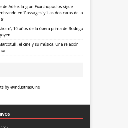
ne de Adèle: la gran Exarchopoulos sigue
mbrando en ’Passages’ y ’Las dos caras de la
ia’
kholm’, 10 años de la ópera prima de Rodrigo
goyen
Marcotulli, el cine y su música. Una relación
mor
s by @IndustriasCine
IVOS
 2024