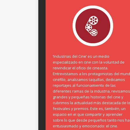
‘Industrias del Cine’ es un medio
especializado en cine con la voluntad de
reivindicar el oficio de cineasta.
Entrevistamos a los protagonistas del mun
cinéfilo, analizamos taquillas, dedicamos
reportajes al funcionamiento de las
diferentes ramas de la industria, revisamos
grandes y pequeñas historias del cine y
cubrimos la actualidad más destacada de l
festivales y premios. Este es, también, un
espacio en el que compartir y aprender
sobre lo que desde pequeños tanto nos ha
entusiasmado y emocionado: el cine.