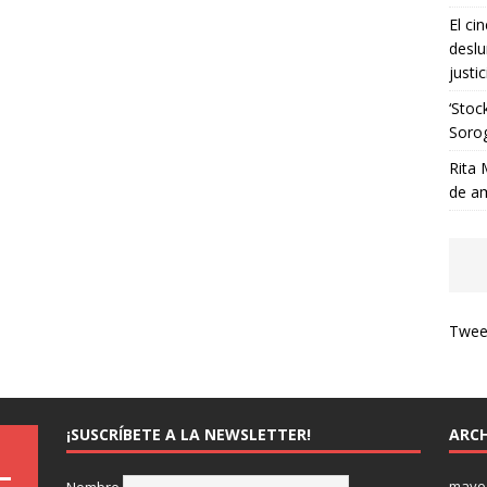
El ci
deslu
justic
‘Stoc
Soro
Rita 
de a
Tweet
¡SUSCRÍBETE A LA NEWSLETTER!
ARCH
mayo