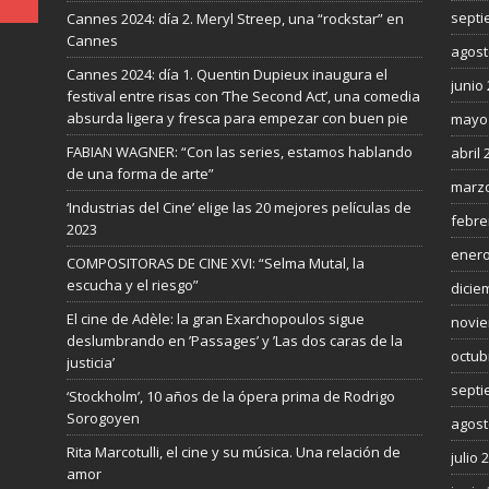
septi
Cannes 2024: día 2. Meryl Streep, una “rockstar” en
Cannes
agost
Cannes 2024: día 1. Quentin Dupieux inaugura el
junio
festival entre risas con ‘The Second Act’, una comedia
absurda ligera y fresca para empezar con buen pie
mayo
FABIAN WAGNER: “Con las series, estamos hablando
abril 
de una forma de arte”
marzo
‘Industrias del Cine’ elige las 20 mejores películas de
febre
2023
enero
COMPOSITORAS DE CINE XVI: “Selma Mutal, la
escucha y el riesgo”
dicie
El cine de Adèle: la gran Exarchopoulos sigue
novie
deslumbrando en ’Passages’ y ’Las dos caras de la
octub
justicia’
septi
‘Stockholm’, 10 años de la ópera prima de Rodrigo
Sorogoyen
agost
Rita Marcotulli, el cine y su música. Una relación de
julio 
amor