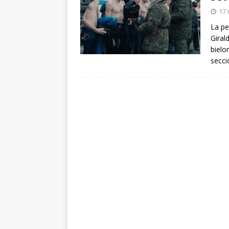
arte”
ENTREVISTAS
17 
[ 18 mayo, 2024 ]
Cannes 20
La pe
Giral
bielo
secci