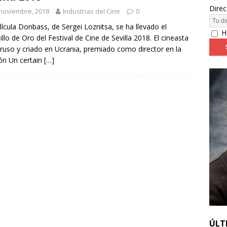
Direc
noviembre, 2018
Industrias del Cine
0
24: día 4. ‘Los hiperbóreos’ y ‘Kinds of Kindness’
FESTIVALES
lícula Donbass, de Sergei Loznitsa, se ha llevado el
H
dillo de Oro del Festival de Cine de Sevilla 2018. El cineasta
rruso y criado en Ucrania, premiado como director en la
ón Un certain
[…]
ÚLT