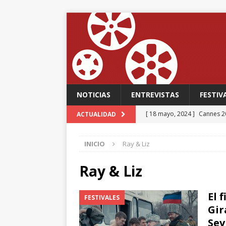
NOTICIAS
ENTREVISTAS
FESTIV
[ 18 mayo, 2024 ]
Cannes 20
ACTUALIDAD
FESTIVALES
INICIO
Ray & Liz
[ 18 mayo, 2024 ]
Cannes 20
[ 15 mayo, 2024 ]
Cannes 20
Ray & Liz
‘The Second Act’, una come
El 
FESTIVALES
FESTIVALES
Gir
[ 12 febrero, 2024 ]
FABIAN
Sev