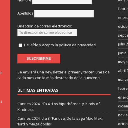
Nombre
febre
Apellidos
enero
Dirección de correo electrónico:
octub
septi
julio 
He leído y acepto la política de privacidad
junio
mayo
abril 
Se enviará una newsletter el primer y tercer lunes de
do
cada mes con lo más destacado de la quincena.
marzo
febre
ÚLTIMAS ENTRADAS
enero
os
Cannes 2024: día 4. ‘Los hiperbóreos’ y ‘Kinds of
dicie
Kindness’
novie
Cannes 2024: día 3. ‘Furiosa: De la saga Mad Max’,
octub
‘Bird’ y ‘Megalópolis’