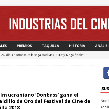
ALES
PREMIOS
TAQUILLA
HISTORIA
ANÁLISI
24: día 3. ‘Furiosa: De la saga Mad Max’, ‘Bird’ y ‘Megalópolis’
24: día 2. Meryl Streep, una “rockstar” en Cannes
FESTIVALES
24: día 1. Quentin Dupieux inaugura el festival entre risas con
dia absurda ligera y fresca para empezar con buen pie
¡SU
film ucraniano ‘Donbass’ gana el
aldillo de Oro del Festival de Cine de
Nom
 WAGNER: “Con las series, estamos hablando de una forma de
illa 2018
Apell