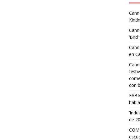
Canne
Kindn
Canne
‘Bird’
Canne
en C
Canne
festi
comed
con b
FABI
habla
‘Indu
de 2
COMP
escuc