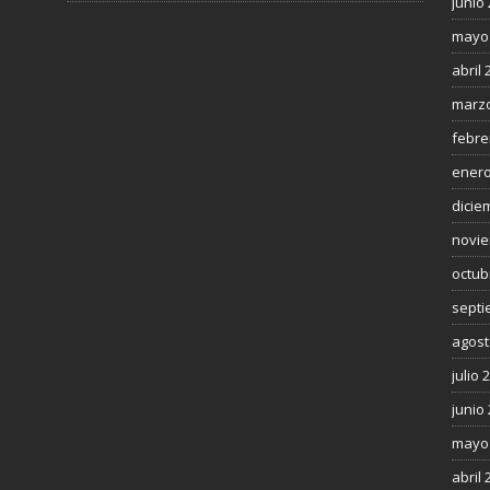
junio
mayo
abril 
marzo
febre
enero
dicie
novie
octub
septi
agost
julio 
junio
mayo
abril 