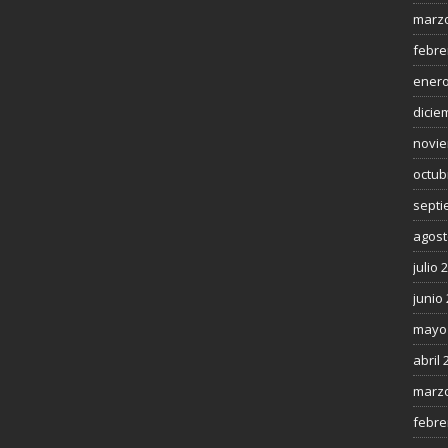
marzo
febre
enero
dicie
novie
octub
septi
agost
julio 
junio
mayo
abril 
marzo
febre