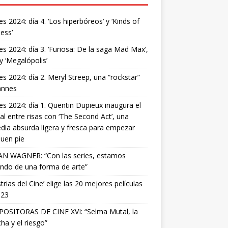
s 2024: día 4. ‘Los hiperbóreos’ y ‘Kinds of
ess’
s 2024: día 3. ‘Furiosa: De la saga Mad Max’,
 y ‘Megalópolis’
s 2024: día 2. Meryl Streep, una “rockstar”
annes
s 2024: día 1. Quentin Dupieux inaugura el
val entre risas con ‘The Second Act’, una
ia absurda ligera y fresca para empezar
uen pie
AN WAGNER: “Con las series, estamos
ndo de una forma de arte”
strias del Cine’ elige las 20 mejores películas
023
OSITORAS DE CINE XVI: “Selma Mutal, la
ha y el riesgo”