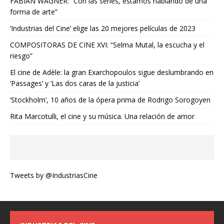
FABIAN WAGNER: “Con las series, estamos hablando de una
forma de arte”
‘Industrias del Cine’ elige las 20 mejores películas de 2023
COMPOSITORAS DE CINE XVI: “Selma Mutal, la escucha y el
riesgo”
El cine de Adèle: la gran Exarchopoulos sigue deslumbrando en
’Passages’ y ’Las dos caras de la justicia’
‘Stockholm’, 10 años de la ópera prima de Rodrigo Sorogoyen
Rita Marcotulli, el cine y su música. Una relación de amor
Tweets by @IndustriasCine