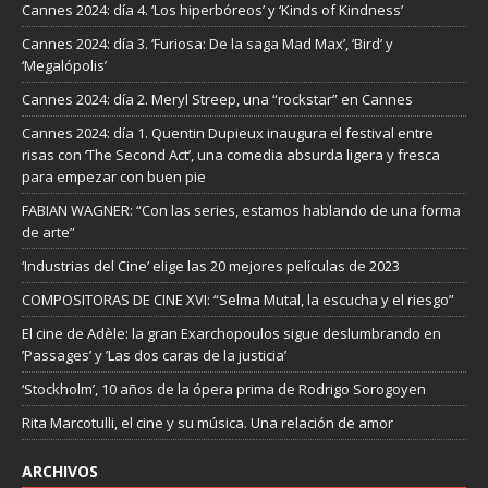
Cannes 2024: día 4. ‘Los hiperbóreos’ y ‘Kinds of Kindness’
Cannes 2024: día 3. ‘Furiosa: De la saga Mad Max’, ‘Bird’ y
‘Megalópolis’
Cannes 2024: día 2. Meryl Streep, una “rockstar” en Cannes
Cannes 2024: día 1. Quentin Dupieux inaugura el festival entre
risas con ‘The Second Act’, una comedia absurda ligera y fresca
para empezar con buen pie
FABIAN WAGNER: “Con las series, estamos hablando de una forma
de arte”
‘Industrias del Cine’ elige las 20 mejores películas de 2023
COMPOSITORAS DE CINE XVI: “Selma Mutal, la escucha y el riesgo”
El cine de Adèle: la gran Exarchopoulos sigue deslumbrando en
’Passages’ y ’Las dos caras de la justicia’
‘Stockholm’, 10 años de la ópera prima de Rodrigo Sorogoyen
Rita Marcotulli, el cine y su música. Una relación de amor
ARCHIVOS