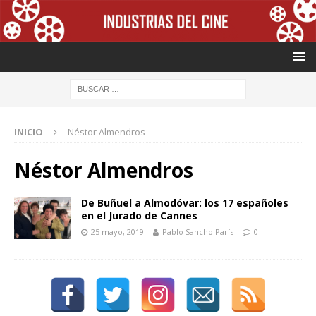
INICIO
Néstor Almendros
Néstor Almendros
De Buñuel a Almodóvar: los 17 españoles
en el Jurado de Cannes
25 mayo, 2019
Pablo Sancho París
0