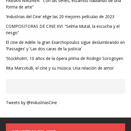
FABIAN WAGNER: “Con las series, estamos hablando de una
forma de arte”
‘Industrias del Cine’ elige las 20 mejores películas de 2023
COMPOSITORAS DE CINE XVI: “Selma Mutal, la escucha y el
riesgo”
El cine de Adèle: la gran Exarchopoulos sigue deslumbrando en
’Passages’ y ’Las dos caras de la justicia’
‘Stockholm’, 10 años de la ópera prima de Rodrigo Sorogoyen
Rita Marcotulli, el cine y su música. Una relación de amor
Tweets by @IndustriasCine