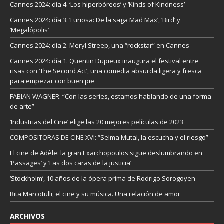
Cannes 2024: día 4. ‘Los hiperbóreos’ y ‘Kinds of Kindness’
Cannes 2024: día 3. ‘Furiosa: De la saga Mad Max’, ‘Bird’ y
‘Megalópolis’
Cannes 2024: día 2. Meryl Streep, una “rockstar” en Cannes
Cannes 2024: día 1. Quentin Dupieux inaugura el festival entre
risas con ‘The Second Act’, una comedia absurda ligera y fresca
para empezar con buen pie
FABIAN WAGNER: “Con las series, estamos hablando de una forma
de arte”
‘Industrias del Cine’ elige las 20 mejores películas de 2023
COMPOSITORAS DE CINE XVI: “Selma Mutal, la escucha y el riesgo”
El cine de Adèle: la gran Exarchopoulos sigue deslumbrando en
’Passages’ y ’Las dos caras de la justicia’
‘Stockholm’, 10 años de la ópera prima de Rodrigo Sorogoyen
Rita Marcotulli, el cine y su música. Una relación de amor
ARCHIVOS