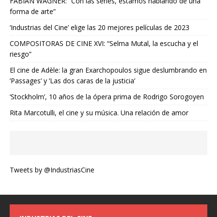
FABIAN WAGNER: “Con las series, estamos hablando de una
forma de arte”
‘Industrias del Cine’ elige las 20 mejores películas de 2023
COMPOSITORAS DE CINE XVI: “Selma Mutal, la escucha y el
riesgo”
El cine de Adèle: la gran Exarchopoulos sigue deslumbrando en
’Passages’ y ’Las dos caras de la justicia’
‘Stockholm’, 10 años de la ópera prima de Rodrigo Sorogoyen
Rita Marcotulli, el cine y su música. Una relación de amor
Tweets by @IndustriasCine