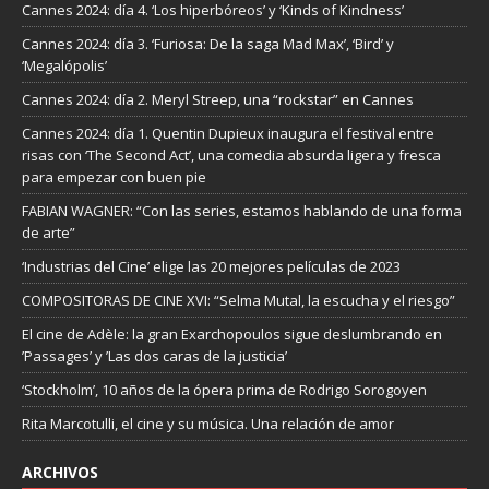
Cannes 2024: día 4. ‘Los hiperbóreos’ y ‘Kinds of Kindness’
Cannes 2024: día 3. ‘Furiosa: De la saga Mad Max’, ‘Bird’ y
‘Megalópolis’
Cannes 2024: día 2. Meryl Streep, una “rockstar” en Cannes
Cannes 2024: día 1. Quentin Dupieux inaugura el festival entre
risas con ‘The Second Act’, una comedia absurda ligera y fresca
para empezar con buen pie
FABIAN WAGNER: “Con las series, estamos hablando de una forma
de arte”
‘Industrias del Cine’ elige las 20 mejores películas de 2023
COMPOSITORAS DE CINE XVI: “Selma Mutal, la escucha y el riesgo”
El cine de Adèle: la gran Exarchopoulos sigue deslumbrando en
’Passages’ y ’Las dos caras de la justicia’
‘Stockholm’, 10 años de la ópera prima de Rodrigo Sorogoyen
Rita Marcotulli, el cine y su música. Una relación de amor
ARCHIVOS