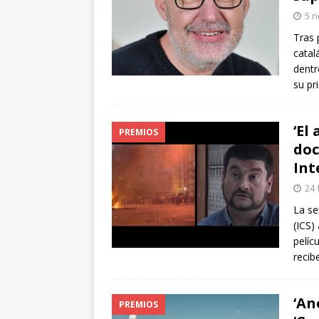
arte”
ENTREVISTAS
5 n
[ 18 mayo, 2024 ]
Cannes 20
Tras 
catal
dentr
su pr
‘El
PREMIOS
doc
Int
24 
La se
(ICS)
pelíc
recib
‘An
PREMIOS