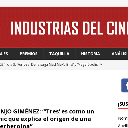
ALES
PREMIOS
TAQUILLA
HISTORIA
ANÁLISI
24: día 3. ‘Furiosa: De la saga Mad Max’, ‘Bird’ y ‘Megalópolis’
24: día 2. Meryl Streep, una “rockstar” en Cannes
FESTIVALES
24: día 1. Quentin Dupieux inaugura el festival entre risas con
dia absurda ligera y fresca para empezar con buen pie
¡SU
NJO GIMÉNEZ: “‘Tres’ es como un
ic que explica el origen de una
Nom
 WAGNER: “Con las series, estamos hablando de una forma de
erheroína”
Apell