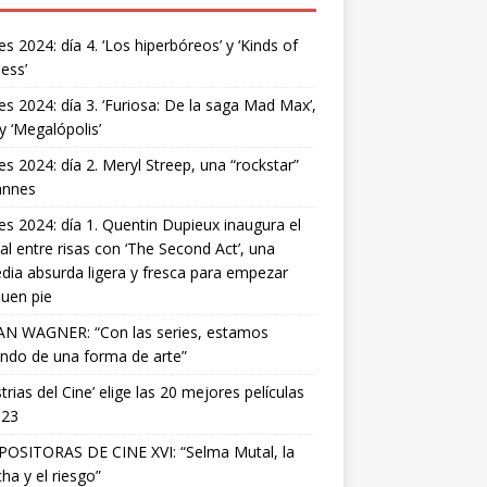
s 2024: día 4. ‘Los hiperbóreos’ y ‘Kinds of
ess’
s 2024: día 3. ‘Furiosa: De la saga Mad Max’,
 y ‘Megalópolis’
s 2024: día 2. Meryl Streep, una “rockstar”
annes
s 2024: día 1. Quentin Dupieux inaugura el
val entre risas con ‘The Second Act’, una
ia absurda ligera y fresca para empezar
uen pie
AN WAGNER: “Con las series, estamos
ndo de una forma de arte”
strias del Cine’ elige las 20 mejores películas
023
OSITORAS DE CINE XVI: “Selma Mutal, la
ha y el riesgo”