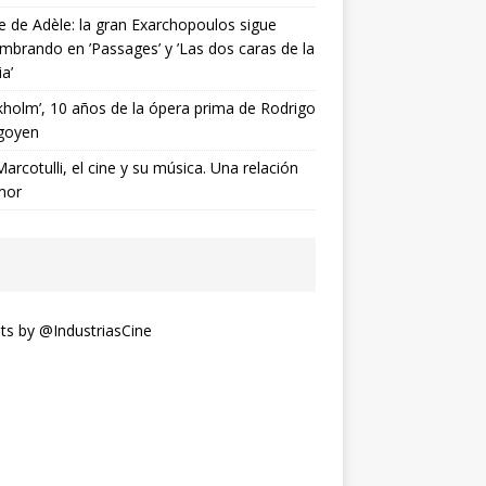
ne de Adèle: la gran Exarchopoulos sigue
mbrando en ’Passages’ y ’Las dos caras de la
ia’
kholm’, 10 años de la ópera prima de Rodrigo
goyen
Marcotulli, el cine y su música. Una relación
mor
s by @IndustriasCine