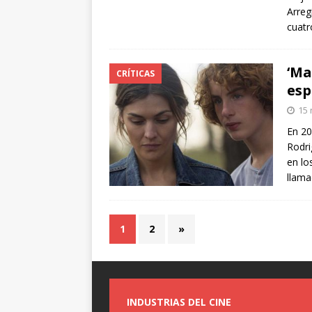
Arreg
cuat
‘Ma
CRÍTICAS
esp
15 
En 20
Rodri
en lo
llam
1
2
»
INDUSTRIAS DEL CINE