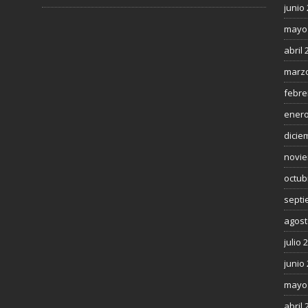
junio
mayo
abril 
marzo
febre
enero
dicie
novie
octub
septi
agost
julio 
junio
mayo
abril 