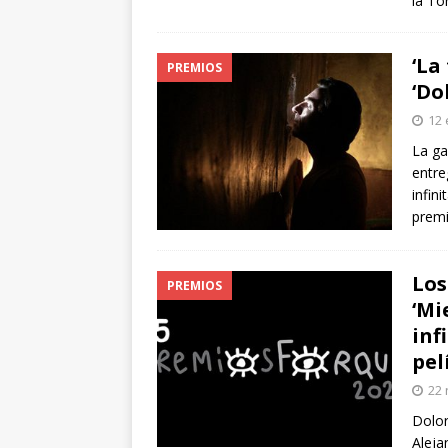
la To
‘La
PREMIOS
‘Do
12 
La ga
entre
infin
premi
Los
PREMIOS
‘Mi
inf
pel
22 
Dolor
Aleja