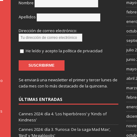
mayo
Nombre
febre
Apellidos
enero
Dirección de correo electrónico:
octub
septi
julio 
He leído y acepto la política de privacidad
junio
mayo
abril 
Se enviará una newsletter el primer y tercer lunes de
do
cada mes con lo más destacado de la quincena.
marzo
febre
ÚLTIMAS ENTRADAS
enero
os
Cannes 2024: día 4. ‘Los hiperbóreos’ y ‘Kinds of
dicie
Kindness’
novie
Cannes 2024: día 3. ‘Furiosa: De la saga Mad Max’,
octub
‘Bird’ y ‘Megalópolis’