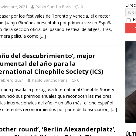
Direc
oviembre, 2021
Pablo Sancho París
0
24: día 4. ‘Los hiperbóreos’ y ‘Kinds of Kindness’
FESTIVALES
pasar por los festivales de Toronto y Venecia, el director
H
án Juanjo Giménez presentaba por primera vez en España,
o de la sección oficial del pasado Festival de Sitges, Tres,
imera película como
[…]
 año del descubrimiento’, mejor
umental del año para la
ernational Cinephile Society (ICS)
febrero, 2021
Pablo Sancho París
0
mana pasada la prestigiosa International Cinephile Society
 anunció sus premios anuales que reconocen las mejores
ulas internacionales del año. Y un año más, el cine español
e diferentes reconocimientos por parte de la asociación,
[…]
other round’, ‘Berlin Alexanderplatz’,
ÚLT