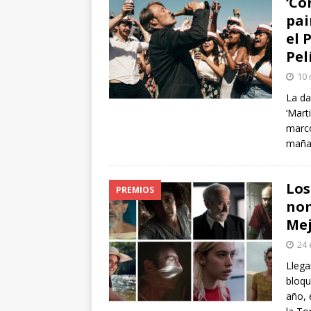
‘Co
pai
el 
Pel
10 
La da
‘Mart
marco
maña
Los
PREMIOS
nom
Mej
24 
Llega
bloqu
año, 