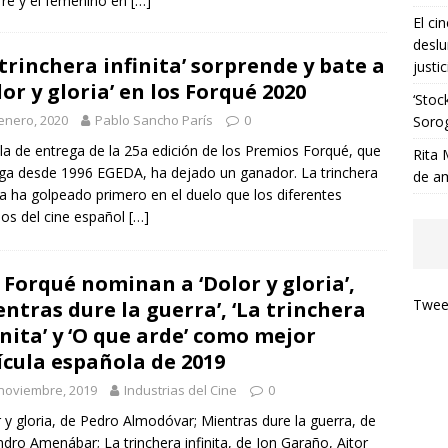
rre y el femenino en
[…]
El ci
deslu
 trinchera infinita’ sorprende y bate a
justic
lor y gloria’ en los Forqué 2020
‘Stoc
enero, 2020
Pablo Sancho París
0
Soro
la de entrega de la 25a edición de los Premios Forqué, que
Rita 
ga desde 1996 EGEDA, ha dejado un ganador. La trinchera
de a
ita ha golpeado primero en el duelo que los diferentes
os del cine español
[…]
 Forqué nominan a ‘Dolor y gloria’,
Tweet
entras dure la guerra’, ‘La trinchera
inita’ y ‘O que arde’ como mejor
ícula española de 2019
noviembre, 2019
Industrias del Cine
0
 y gloria, de Pedro Almodóvar; Mientras dure la guerra, de
ndro Amenábar; La trinchera infinita, de Jon Garaño, Aitor