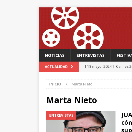
NOTICIAS
ENTREVISTAS
FESTIV
[ 18 mayo, 2024 ]
Cannes 20
ACTUALIDAD
FESTIVALES
INICIO
Marta Nieto
[ 18 mayo, 2024 ]
Cannes 20
[ 15 mayo, 2024 ]
Cannes 20
Marta Nieto
‘The Second Act’, una come
JUA
ENTREVISTAS
FESTIVALES
cóm
[ 12 febrero, 2024 ]
FABIAN
sup