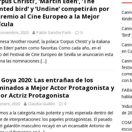
rpus Christi’, ‘Martin Eden’, ‘The
nted bird’ y ‘Undine’ competirán por
Canne
Premio al Cine Europeo a la Mejor
Kindn
ícula
Canne
noviembre, 2020
Pablo Sancho París
0
‘Bird’
nesa ‘Another round’, la polaca ‘Corpus Christi’ y la italiana
Canne
in Eden’ parten como favoritas Como cada año, en el
en C
 del Festival de Cine Europeo de Sevilla se anunciaron esta
na las nominaciones
[…]
Canne
festi
comed
 Goya 2020: Las entrañas de los
con b
inados a Mejor Actor Protagonista y
FABI
or Actriz Protagonista
habla
enero, 2020
Claudia Guillén
0
‘Indu
mos a la categoría más potente y más esperada dentro del
de 2
e de interpretaciones: los papeles protagonistas. El pasado
COMP
el galardón masculino recayó en un incansable Antonio de
escuc