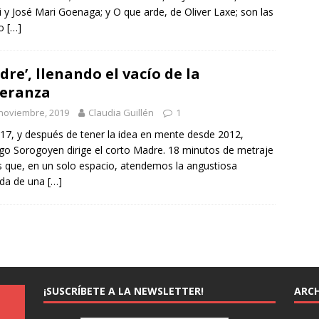
i y José Mari Goenaga; y O que arde, de Oliver Laxe; son las
ro
[…]
dre’, llenando el vacío de la
eranza
noviembre, 2019
Claudia Guillén
1
17, y después de tener la idea en mente desde 2012,
go Sorogoyen dirige el corto Madre. 18 minutos de metraje
s que, en un solo espacio, atendemos la angustiosa
ada de una
[…]
¡SUSCRÍBETE A LA NEWSLETTER!
ARCH