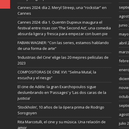
septi
Cannes 2024: día 2. Meryl Streep, una “rockstar” en
Cannes
agost
Cannes 2024: día 1. Quentin Dupieux inaugura el
junio
festival entre risas con ‘The Second Act’, una comedia
absurda ligera y fresca para empezar con buen pie
mayo
FABIAN WAGNER: “Con las series, estamos hablando
abril 
de una forma de arte”
marzo
‘Industrias del Cine’ elige las 20 mejores películas de
febre
2023
enero
COMPOSITORAS DE CINE XVI: “Selma Mutal, la
escucha y el riesgo”
dicie
El cine de Adèle: la gran Exarchopoulos sigue
novie
deslumbrando en ’Passages’ y ’Las dos caras de la
octub
justicia’
septi
‘Stockholm’, 10 años de la ópera prima de Rodrigo
Sorogoyen
agost
Rita Marcotulli, el cine y su música. Una relación de
julio 
amor