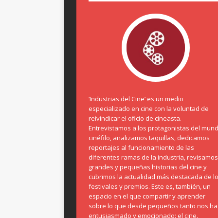
‘Industrias del Cine’ es un medio
especializado en cine con la voluntad de
reivindicar el oficio de cineasta.
Entrevistamos a los protagonistas del mun
cinéfilo, analizamos taquillas, dedicamos
reportajes al funcionamiento de las
diferentes ramas de la industria, revisamos
grandes y pequeñas historias del cine y
cubrimos la actualidad más destacada de l
festivales y premios. Este es, también, un
espacio en el que compartir y aprender
sobre lo que desde pequeños tanto nos ha
entusiasmado y emocionado: el cine.