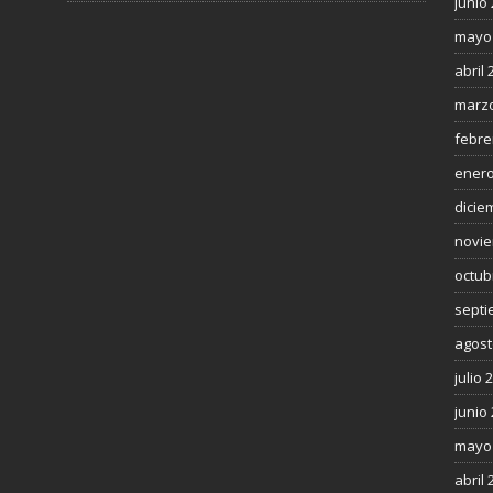
junio
mayo
abril 
marzo
febre
enero
dicie
novie
octub
septi
agost
julio 
junio
mayo
abril 