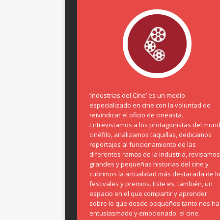
‘Industrias del Cine’ es un medio
especializado en cine con la voluntad de
reivindicar el oficio de cineasta.
Entrevistamos a los protagonistas del mun
cinéfilo, analizamos taquillas, dedicamos
reportajes al funcionamiento de las
diferentes ramas de la industria, revisamos
grandes y pequeñas historias del cine y
cubrimos la actualidad más destacada de l
festivales y premios. Este es, también, un
espacio en el que compartir y aprender
sobre lo que desde pequeños tanto nos ha
entusiasmado y emocionado: el cine.