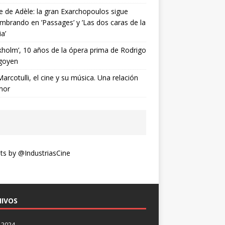
ne de Adèle: la gran Exarchopoulos sigue
mbrando en ’Passages’ y ’Las dos caras de la
ia’
kholm’, 10 años de la ópera prima de Rodrigo
goyen
Marcotulli, el cine y su música. Una relación
mor
s by @IndustriasCine
IVOS
 2024