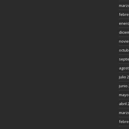
marzo
febre
enero
dicie
novie
octub
septi
agost
julio 
junio
mayo
abril 
marzo
febre