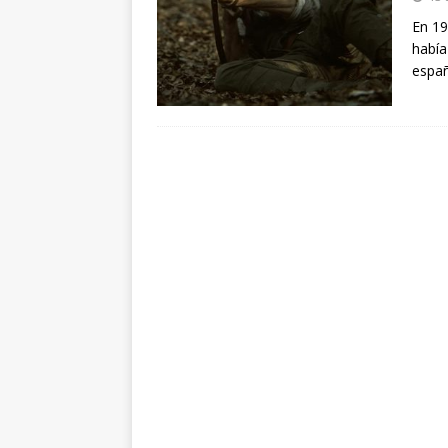
arte”
ENTREVISTAS
En 19
había
[ 18 mayo, 2024 ]
Cannes 20
españ