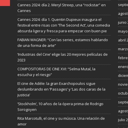
septi
Cannes 2024: día 2. Meryl Streep, una “rockstar” en
Cannes
agost
Cannes 2024: día 1. Quentin Dupieux inaugura el
junio
festival entre risas con ‘The Second Act’, una comedia
absurda ligera y fresca para empezar con buen pie
mayo
FABIAN WAGNER: “Con las series, estamos hablando
abril 
de una forma de arte”
marzo
‘Industrias del Cine’ elige las 20 mejores películas de
febre
2023
enero
COMPOSITORAS DE CINE XVI: “Selma Mutal, la
escucha y el riesgo”
dicie
El cine de Adèle: la gran Exarchopoulos sigue
novie
deslumbrando en ’Passages’ y ’Las dos caras de la
octub
justicia’
septi
‘Stockholm’, 10 años de la ópera prima de Rodrigo
Sorogoyen
agost
Rita Marcotulli, el cine y su música. Una relación de
julio 
amor