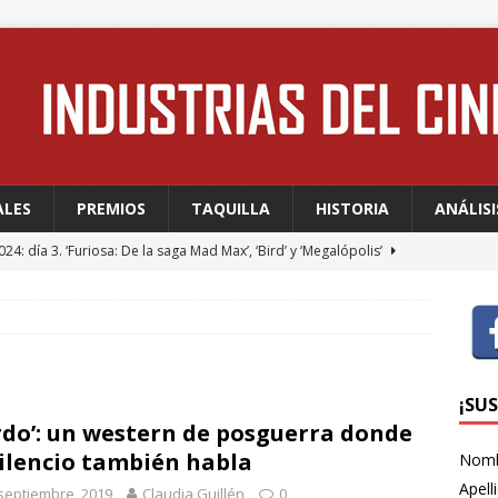
ALES
PREMIOS
TAQUILLA
HISTORIA
ANÁLISI
24: día 3. ‘Furiosa: De la saga Mad Max’, ‘Bird’ y ‘Megalópolis’
24: día 2. Meryl Streep, una “rockstar” en Cannes
FESTIVALES
24: día 1. Quentin Dupieux inaugura el festival entre risas con
dia absurda ligera y fresca para empezar con buen pie
¡SU
rdo’: un western de posguerra donde
silencio también habla
Nom
 WAGNER: “Con las series, estamos hablando de una forma de
Apell
septiembre, 2019
Claudia Guillén
0