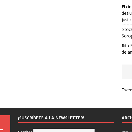
El ci
deslu
justic
‘Stoc
Soro
Rita 
de a
Tweet
¡SUSCRÍBETE A LA NEWSLETTER!
ARCH
mayo