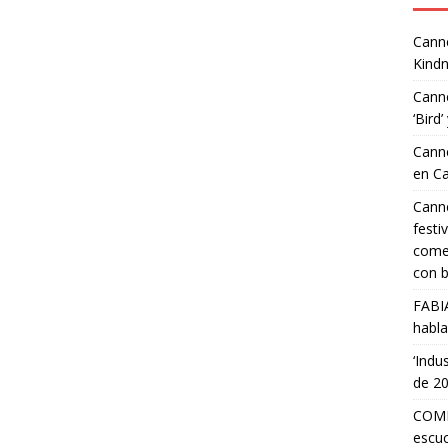
Canne
Kindn
Canne
‘Bird’
Canne
en C
Canne
festi
comed
con b
FABI
habla
‘Indu
de 2
COMP
escuc