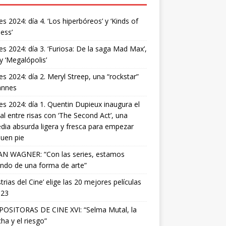
s 2024: día 4. ‘Los hiperbóreos’ y ‘Kinds of
ess’
s 2024: día 3. ‘Furiosa: De la saga Mad Max’,
 y ‘Megalópolis’
s 2024: día 2. Meryl Streep, una “rockstar”
annes
s 2024: día 1. Quentin Dupieux inaugura el
val entre risas con ‘The Second Act’, una
ia absurda ligera y fresca para empezar
uen pie
AN WAGNER: “Con las series, estamos
ndo de una forma de arte”
strias del Cine’ elige las 20 mejores películas
023
OSITORAS DE CINE XVI: “Selma Mutal, la
ha y el riesgo”