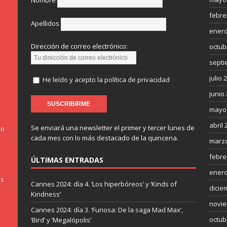
Nombre
febre
Apellidos
enero
Dirección de correo electrónico:
octub
septi
julio 
He leído y acepto la política de privacidad
junio
mayo
abril 
Se enviará una newsletter el primer y tercer lunes de
do
cada mes con lo más destacado de la quincena.
marzo
febre
ÚLTIMAS ENTRADAS
enero
os
Cannes 2024: día 4. ‘Los hiperbóreos’ y ‘Kinds of
dicie
Kindness’
novie
Cannes 2024: día 3. ‘Furiosa: De la saga Mad Max’,
octub
‘Bird’ y ‘Megalópolis’