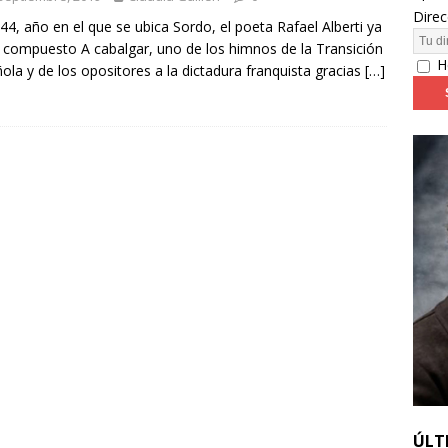
Direc
44, año en el que se ubica Sordo, el poeta Rafael Alberti ya
 compuesto A cabalgar, uno de los himnos de la Transición
24: día 4. ‘Los hiperbóreos’ y ‘Kinds of Kindness’
FESTIVALES
H
ola y de los opositores a la dictadura franquista gracias
[…]
ÚLT