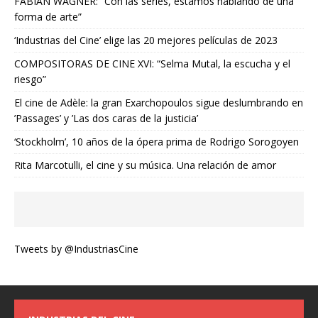
FABIAN WAGNER: “Con las series, estamos hablando de una
forma de arte”
‘Industrias del Cine’ elige las 20 mejores películas de 2023
COMPOSITORAS DE CINE XVI: “Selma Mutal, la escucha y el
riesgo”
El cine de Adèle: la gran Exarchopoulos sigue deslumbrando en
’Passages’ y ’Las dos caras de la justicia’
‘Stockholm’, 10 años de la ópera prima de Rodrigo Sorogoyen
Rita Marcotulli, el cine y su música. Una relación de amor
Tweets by @IndustriasCine