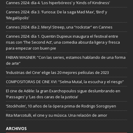
Cannes 2024: día 4. ‘Los hiperbóreos’ y ‘Kinds of Kindness’
Cannes 2024: día 3. ‘Furiosa: De la saga Mad Max’, ‘Bird’ y
‘Megalópolis’
Cannes 2024: día 2. Meryl Streep, una “rockstar” en Cannes
Cannes 2024: día 1. Quentin Dupieux inaugura el festival entre
risas con ‘The Second Act’, una comedia absurda ligera y fresca
para empezar con buen pie
FABIAN WAGNER: “Con las series, estamos hablando de una forma
de arte”
‘Industrias del Cine’ elige las 20 mejores películas de 2023
COMPOSITORAS DE CINE XVI: “Selma Mutal, la escucha y el riesgo”
El cine de Adèle: la gran Exarchopoulos sigue deslumbrando en
’Passages’ y ’Las dos caras de la justicia’
‘Stockholm’, 10 años de la ópera prima de Rodrigo Sorogoyen
Rita Marcotulli, el cine y su música. Una relación de amor
ARCHIVOS