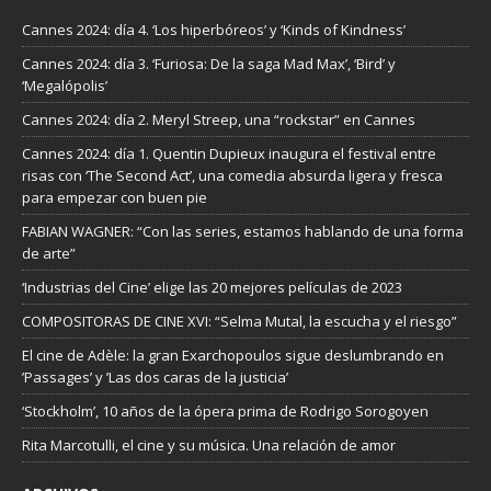
Cannes 2024: día 4. ‘Los hiperbóreos’ y ‘Kinds of Kindness’
Cannes 2024: día 3. ‘Furiosa: De la saga Mad Max’, ‘Bird’ y
‘Megalópolis’
Cannes 2024: día 2. Meryl Streep, una “rockstar” en Cannes
Cannes 2024: día 1. Quentin Dupieux inaugura el festival entre
risas con ‘The Second Act’, una comedia absurda ligera y fresca
para empezar con buen pie
FABIAN WAGNER: “Con las series, estamos hablando de una forma
de arte”
‘Industrias del Cine’ elige las 20 mejores películas de 2023
COMPOSITORAS DE CINE XVI: “Selma Mutal, la escucha y el riesgo”
El cine de Adèle: la gran Exarchopoulos sigue deslumbrando en
’Passages’ y ’Las dos caras de la justicia’
‘Stockholm’, 10 años de la ópera prima de Rodrigo Sorogoyen
Rita Marcotulli, el cine y su música. Una relación de amor