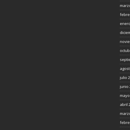
marzo
febre
enero
dicie
novie
octub
septi
agost
julio 
junio
mayo
abril 
marzo
febre