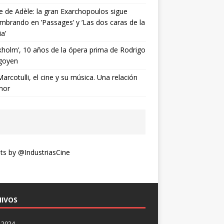
ne de Adèle: la gran Exarchopoulos sigue
mbrando en ’Passages’ y ’Las dos caras de la
ia’
kholm’, 10 años de la ópera prima de Rodrigo
goyen
Marcotulli, el cine y su música. Una relación
mor
s by @IndustriasCine
IVOS
 2024