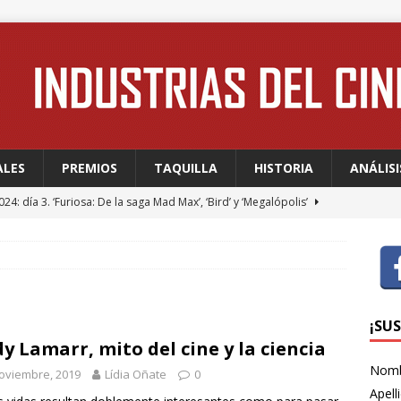
ALES
PREMIOS
TAQUILLA
HISTORIA
ANÁLISI
24: día 3. ‘Furiosa: De la saga Mad Max’, ‘Bird’ y ‘Megalópolis’
24: día 2. Meryl Streep, una “rockstar” en Cannes
FESTIVALES
24: día 1. Quentin Dupieux inaugura el festival entre risas con
dia absurda ligera y fresca para empezar con buen pie
¡SU
y Lamarr, mito del cine y la ciencia
Nom
oviembre, 2019
Lídia Oñate
0
 WAGNER: “Con las series, estamos hablando de una forma de
Apell