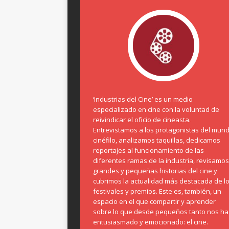
‘Industrias del Cine’ es un medio
especializado en cine con la voluntad de
reivindicar el oficio de cineasta.
Entrevistamos a los protagonistas del mun
cinéfilo, analizamos taquillas, dedicamos
reportajes al funcionamiento de las
diferentes ramas de la industria, revisamos
grandes y pequeñas historias del cine y
cubrimos la actualidad más destacada de l
festivales y premios. Este es, también, un
espacio en el que compartir y aprender
sobre lo que desde pequeños tanto nos ha
entusiasmado y emocionado: el cine.