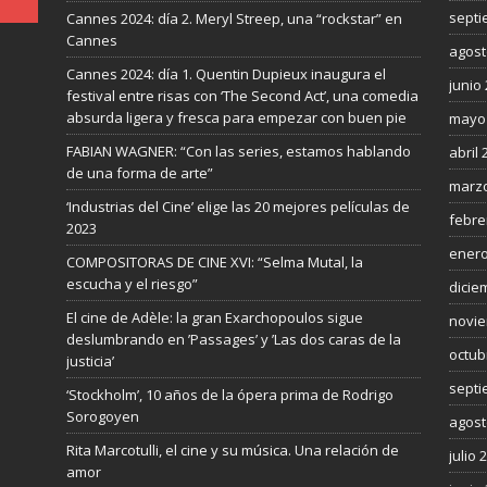
septi
Cannes 2024: día 2. Meryl Streep, una “rockstar” en
Cannes
agost
Cannes 2024: día 1. Quentin Dupieux inaugura el
junio
festival entre risas con ‘The Second Act’, una comedia
absurda ligera y fresca para empezar con buen pie
mayo
FABIAN WAGNER: “Con las series, estamos hablando
abril 
de una forma de arte”
marzo
‘Industrias del Cine’ elige las 20 mejores películas de
febre
2023
enero
COMPOSITORAS DE CINE XVI: “Selma Mutal, la
escucha y el riesgo”
dicie
El cine de Adèle: la gran Exarchopoulos sigue
novie
deslumbrando en ’Passages’ y ’Las dos caras de la
octub
justicia’
septi
‘Stockholm’, 10 años de la ópera prima de Rodrigo
Sorogoyen
agost
Rita Marcotulli, el cine y su música. Una relación de
julio 
amor