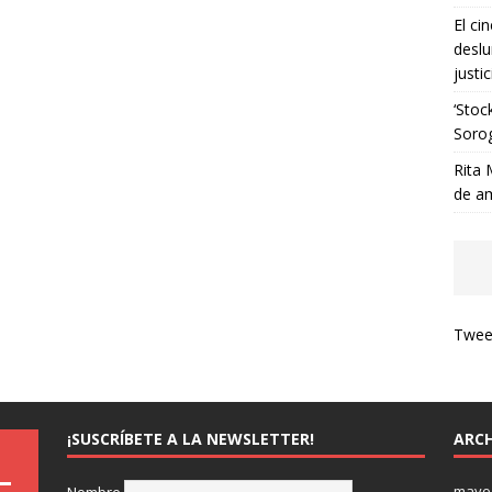
El ci
deslu
justic
‘Stoc
Soro
Rita 
de a
Tweet
¡SUSCRÍBETE A LA NEWSLETTER!
ARCH
mayo