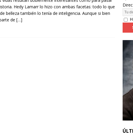
 vidas resultan doblemente interesantes como para pasar
Direc
historia. Hedy Lamarr lo hizo con ambas facetas: todo lo que
 de belleza también lo tenía de inteligencia. Aunque si bien
24: día 4. ‘Los hiperbóreos’ y ‘Kinds of Kindness’
FESTIVALES
H
parte de
[…]
ÚLT