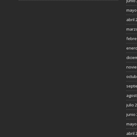
junio
mayo
abril 
marzo
febre
enero
dicie
novie
octub
septi
agost
julio 
junio
mayo
abril 