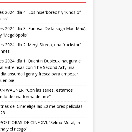
s 2024: día 4. ‘Los hiperbóreos’ y ‘Kinds of
ess’
s 2024: día 3. ‘Furiosa: De la saga Mad Max’,
 y ‘Megalópolis’
s 2024: día 2. Meryl Streep, una “rockstar”
annes
s 2024: día 1. Quentin Dupieux inaugura el
val entre risas con ‘The Second Act’, una
ia absurda ligera y fresca para empezar
uen pie
AN WAGNER: “Con las series, estamos
ndo de una forma de arte”
strias del Cine’ elige las 20 mejores películas
023
OSITORAS DE CINE XVI: “Selma Mutal, la
ha y el riesgo”