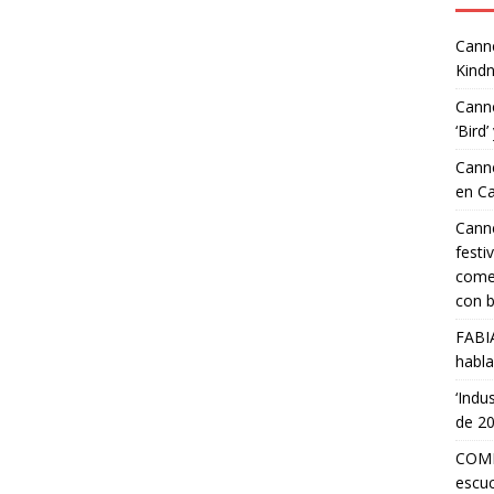
Canne
Kindn
Canne
‘Bird’
Canne
en C
Canne
festi
comed
con b
FABI
habla
‘Indu
de 2
COMP
escuc