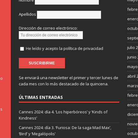
Nombre
febre
Apellidos
enero
Dirección de correo electrónico:
octub
septi
julio 
He leído y acepto la política de privacidad
junio
mayo
abril 
Se enviará una newsletter el primer y tercer lunes de
do
cada mes con lo más destacado de la quincena.
marzo
febre
ÚLTIMAS ENTRADAS
enero
os
Cannes 2024: día 4. ‘Los hiperbóreos’ y ‘Kinds of
dicie
Kindness’
novie
Cannes 2024: día 3. ‘Furiosa: De la saga Mad Max’,
octub
‘Bird’ y ‘Megalópolis’