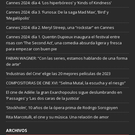
Cannes 2024: día 4. ‘Los hiperbóreos’ y ‘Kinds of Kindness’
Cannes 2024: día 3. ‘Furiosa: De la saga Mad Max’, ‘Bird’ y
‘Megalópolis’
Cannes 2024: día 2. Meryl Streep, una “rockstar” en Cannes
Cannes 2024: día 1. Quentin Dupieux inaugura el festival entre
risas con ‘The Second Act’, una comedia absurda ligera y fresca
para empezar con buen pie
FABIAN WAGNER: “Con las series, estamos hablando de una forma
de arte”
‘Industrias del Cine’ elige las 20 mejores películas de 2023
COMPOSITORAS DE CINE XVI: “Selma Mutal, la escucha y el riesgo”
El cine de Adèle: la gran Exarchopoulos sigue deslumbrando en
’Passages’ y ’Las dos caras de la justicia’
‘Stockholm’, 10 años de la ópera prima de Rodrigo Sorogoyen
Rita Marcotulli, el cine y su música. Una relación de amor
ARCHIVOS