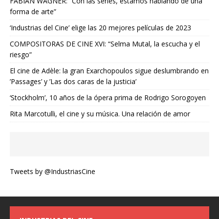
FABIAN WAGNER: “Con las series, estamos hablando de una
forma de arte”
‘Industrias del Cine’ elige las 20 mejores películas de 2023
COMPOSITORAS DE CINE XVI: “Selma Mutal, la escucha y el
riesgo”
El cine de Adèle: la gran Exarchopoulos sigue deslumbrando en
’Passages’ y ’Las dos caras de la justicia’
‘Stockholm’, 10 años de la ópera prima de Rodrigo Sorogoyen
Rita Marcotulli, el cine y su música. Una relación de amor
Tweets by @IndustriasCine