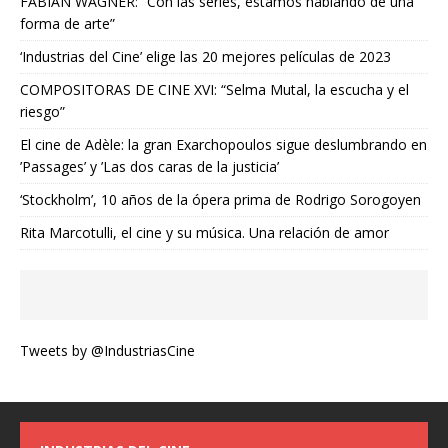
FABIAN WAGNER: “Con las series, estamos hablando de una
forma de arte”
‘Industrias del Cine’ elige las 20 mejores películas de 2023
COMPOSITORAS DE CINE XVI: “Selma Mutal, la escucha y el
riesgo”
El cine de Adèle: la gran Exarchopoulos sigue deslumbrando en
’Passages’ y ’Las dos caras de la justicia’
‘Stockholm’, 10 años de la ópera prima de Rodrigo Sorogoyen
Rita Marcotulli, el cine y su música. Una relación de amor
Tweets by @IndustriasCine