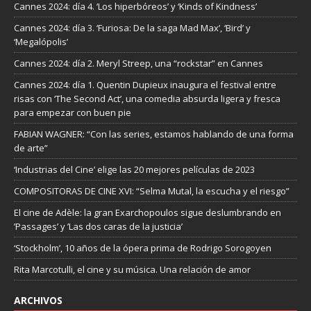
Cannes 2024: día 4. ‘Los hiperbóreos’ y ‘Kinds of Kindness’
Cannes 2024: día 3. ‘Furiosa: De la saga Mad Max’, ‘Bird’ y
‘Megalópolis’
Cannes 2024: día 2. Meryl Streep, una “rockstar” en Cannes
Cannes 2024: día 1. Quentin Dupieux inaugura el festival entre
risas con ‘The Second Act’, una comedia absurda ligera y fresca
para empezar con buen pie
FABIAN WAGNER: “Con las series, estamos hablando de una forma
de arte”
‘Industrias del Cine’ elige las 20 mejores películas de 2023
COMPOSITORAS DE CINE XVI: “Selma Mutal, la escucha y el riesgo”
El cine de Adèle: la gran Exarchopoulos sigue deslumbrando en
’Passages’ y ’Las dos caras de la justicia’
‘Stockholm’, 10 años de la ópera prima de Rodrigo Sorogoyen
Rita Marcotulli, el cine y su música. Una relación de amor
ARCHIVOS