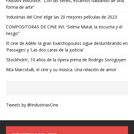
FABIAN WAGNER: “Con las series, estamos hablando de una
forma de arte”
‘Industrias del Cine’ elige las 20 mejores películas de 2023
COMPOSITORAS DE CINE XVI: “Selma Mutal, la escucha y el
riesgo”
El cine de Adèle: la gran Exarchopoulos sigue deslumbrando en
’Passages’ y ’Las dos caras de la justicia’
‘Stockholm’, 10 años de la ópera prima de Rodrigo Sorogoyen
Rita Marcotulli, el cine y su música. Una relación de amor
Tweets by @IndustriasCine