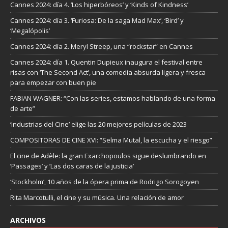
Cannes 2024: día 4. ‘Los hiperbóreos’ y ‘Kinds of Kindness’
Cannes 2024: día 3. ‘Furiosa: De la saga Mad Max’, ‘Bird’ y
‘Megalópolis’
Cannes 2024: día 2. Meryl Streep, una “rockstar” en Cannes
Cannes 2024: día 1. Quentin Dupieux inaugura el festival entre
risas con ‘The Second Act’, una comedia absurda ligera y fresca
para empezar con buen pie
FABIAN WAGNER: “Con las series, estamos hablando de una forma
de arte”
‘Industrias del Cine’ elige las 20 mejores películas de 2023
COMPOSITORAS DE CINE XVI: “Selma Mutal, la escucha y el riesgo”
El cine de Adèle: la gran Exarchopoulos sigue deslumbrando en
’Passages’ y ’Las dos caras de la justicia’
‘Stockholm’, 10 años de la ópera prima de Rodrigo Sorogoyen
Rita Marcotulli, el cine y su música. Una relación de amor
ARCHIVOS